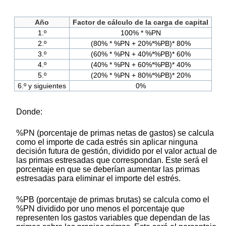
Año
Factor de cálculo de la carga de capital
1.º
100% * %PN
2.º
(80% * %PN + 20%*%PB)* 80%
3.º
(60% * %PN + 40%*%PB)* 60%
4.º
(40% * %PN + 60%*%PB)* 40%
5.º
(20% * %PN + 80%*%PB)* 20%
6.º y siguientes
0%
Donde:
%PN (porcentaje de primas netas de gastos) se calcula
como el importe de cada estrés sin aplicar ninguna
decisión futura de gestión, dividido por el valor actual de
las primas estresadas que correspondan. Este será el
porcentaje en que se deberían aumentar las primas
estresadas para eliminar el importe del estrés.
%PB (porcentaje de primas brutas) se calcula como el
%PN dividido por uno menos el porcentaje que
representen los gastos variables que dependan de las