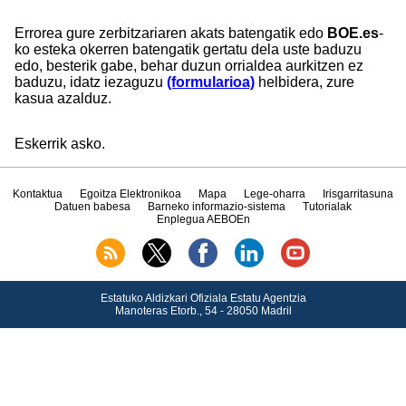
Errorea gure zerbitzariaren akats batengatik edo
BOE.es
-
ko esteka okerren batengatik gertatu dela uste baduzu
edo, besterik gabe, behar duzun orrialdea aurkitzen ez
baduzu, idatz iezaguzu
(formularioa)
helbidera, zure
kasua azalduz.
Eskerrik asko.
Kontaktua
Egoitza Elektronikoa
Mapa
Lege-oharra
Irisgarritasuna
Datuen babesa
Barneko informazio-sistema
Tutorialak
Enplegua AEBOEn
Estatuko Aldizkari Ofiziala Estatu Agentzia
Manoteras Etorb., 54 - 28050 Madril