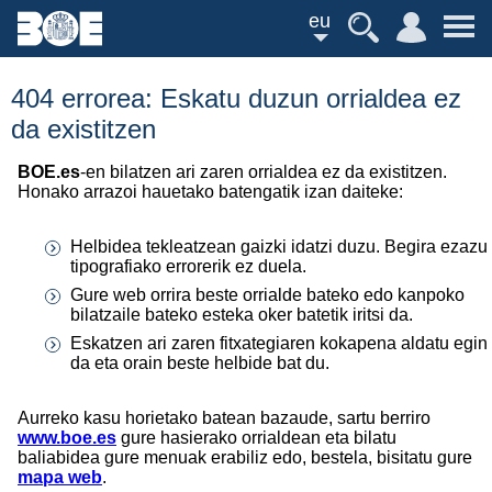
eu
404 errorea: Eskatu duzun orrialdea ez
da existitzen
BOE.es
-en bilatzen ari zaren orrialdea ez da existitzen.
Honako arrazoi hauetako batengatik izan daiteke:
Helbidea tekleatzean gaizki idatzi duzu. Begira ezazu
tipografiako errorerik ez duela.
Gure web orrira beste orrialde bateko edo kanpoko
bilatzaile bateko esteka oker batetik iritsi da.
Eskatzen ari zaren fitxategiaren kokapena aldatu egin
da eta orain beste helbide bat du.
Aurreko kasu horietako batean bazaude, sartu berriro
www.boe.es
gure hasierako orrialdean eta bilatu
baliabidea gure menuak erabiliz edo, bestela, bisitatu gure
mapa web
.