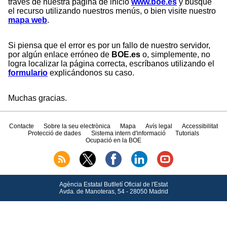
través de nuestra página de inicio
www.boe.es
y busque
el recurso utilizando nuestros menús, o bien visite nuestro
mapa web
.
Si piensa que el error es por un fallo de nuestro servidor,
por algún enlace erróneo de
BOE.es
o, simplemente, no
logra localizar la página correcta, escríbanos utilizando el
formulario
explicándonos su caso.
Muchas gracias.
Contacte
Sobre la seu electrònica
Mapa
Avís legal
Accessibilitat
Protecció de dades
Sistema intern d'informació
Tutorials
Ocupació en la BOE
Agència Estatal Butlletí Oficial de l'Estat
Avda.
de Manoteras, 54 - 28050 Madrid