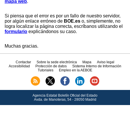
mapa web
.
Si piensa que el error es por un fallo de nuestro servidor,
por algún enlace erróneo de
BOE.es
o, simplemente, no
logra localizar la página correcta, escríbanos utilizando el
formulario
explicándonos su caso.
Muchas gracias.
Contactar
Sobre la sede electrónica
Mapa
Aviso legal
Accesibilidad
Protección de datos
Sistema Interno de Información
Tutoriales
Empleo en la AEBOE
Agencia Estatal Boletín Oficial del Estado
Avda.
de Manoteras, 54 - 28050 Madrid