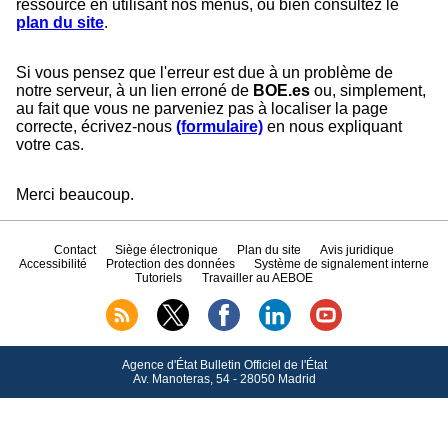
ressource en utilisant nos menus, ou bien consultez le
plan du site
.
Si vous pensez que l'erreur est due à un problème de
notre serveur, à un lien erroné de
BOE.es
ou, simplement,
au fait que vous ne parveniez pas à localiser la page
correcte, écrivez-nous
(formulaire)
en nous expliquant
votre cas.
Merci beaucoup.
Contact
Siège électronique
Plan du site
Avis juridique
Accessibilité
Protection des données
Système de signalement interne
Tutoriels
Travailler au AEBOE
Agence d'État Bulletin Officiel de l'État
Av.
Manoteras, 54 - 28050 Madrid