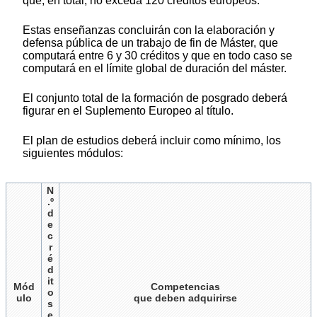
que, en total, no exceda 120 créditos europeos.
Estas enseñanzas concluirán con la elaboración y
defensa pública de un trabajo de fin de Máster, que
computará entre 6 y 30 créditos y que en todo caso se
computará en el límite global de duración del máster.
El conjunto total de la formación de posgrado deberá
figurar en el Suplemento Europeo al título.
El plan de estudios deberá incluir como mínimo, los
siguientes módulos:
N
.º
d
e
c
r
é
d
it
Mód
Competencias
o
ulo
que deben adquirirse
s
e