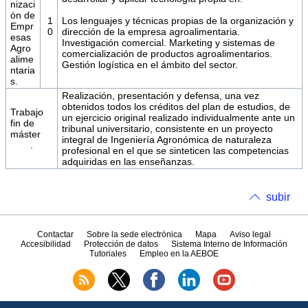
nizaci
ón de
1
Los lenguajes y técnicas propias de la organización y
Empr
0
dirección de la empresa agroalimentaria.
esas
Investigación comercial. Marketing y sistemas de
Agro
comercialización de productos agroalimentarios.
alime
Gestión logística en el ámbito del sector.
ntaria
s.
Realización, presentación y defensa, una vez
obtenidos todos los créditos del plan de estudios, de
Trabajo
un ejercicio original realizado individualmente ante un
fin de
tribunal universitario, consistente en un proyecto
máster
integral de Ingeniería Agronómica de naturaleza
.
profesional en el que se sinteticen las competencias
adquiridas en las enseñanzas.
subir
Contactar
Sobre la sede electrónica
Mapa
Aviso legal
Accesibilidad
Protección de datos
Sistema Interno de Información
Tutoriales
Empleo en la AEBOE