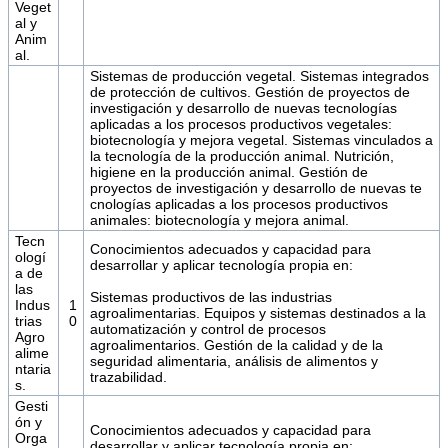
Veget
al y
Anim
al.
Sistemas de producción vegetal. Sistemas integrados
de protección de cultivos. Gestión de proyectos de
investigación y desarrollo de nuevas tecnologías
aplicadas a los procesos productivos vegetales:
biotecnología y mejora vegetal. Sistemas vinculados a
la tecnología de la producción animal. Nutrición,
higiene en la producción animal. Gestión de
proyectos de investigación y desarrollo de nuevas te
cnologías aplicadas a los procesos productivos
animales: biotecnología y mejora animal.
Tecn
Conocimientos adecuados y capacidad para
ologí
desarrollar y aplicar tecnología propia en:
a de
las
Sistemas productivos de las industrias
Indus
1
agroalimentarias. Equipos y sistemas destinados a la
trias
0
automatización y control de procesos
Agro
agroalimentarios. Gestión de la calidad y de la
alime
seguridad alimentaria, análisis de alimentos y
ntaria
trazabilidad.
s.
Gesti
ón y
Conocimientos adecuados y capacidad para
Orga
desarrollar y aplicar tecnología propia en: