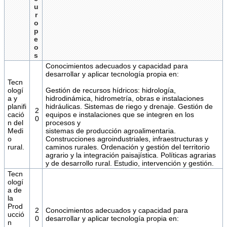
u
r
o
p
e
o
s
Conocimientos adecuados y capacidad para
desarrollar y aplicar tecnología propia en:
Tecn
ologí
Gestión de recursos hídricos: hidrología,
a y
hidrodinámica, hidrometría, obras e instalaciones
planifi
hidráulicas. Sistemas de riego y drenaje. Gestión de
2
cació
equipos e instalaciones que se integren en los
0
n del
procesos y
Medi
sistemas de producción agroalimentaria.
o
Construcciones agroindustriales, infraestructuras y
rural.
caminos rurales. Ordenación y gestión del territorio
agrario y la integración paisajística. Políticas agrarias
y de desarrollo rural. Estudio, intervención y gestión.
Tecn
ologí
a de
la
Prod
2
Conocimientos adecuados y capacidad para
ucció
0
desarrollar y aplicar tecnología propia en:
n