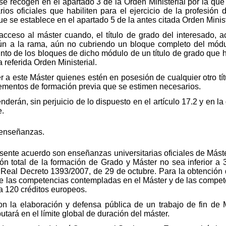
 recogen en el apartado 3 de la Orden Ministerial por la que 
tarios oficiales que habiliten para el ejercicio de la profesión
e se establece en el apartado 5 de la antes citada Orden Minist
 acceso al máster cuando, el título de grado del interesado, 
n a la rama, aún no cubriendo un bloque completo del módul
unto de los bloques de dicho módulo de un título de grado que ha
 referida Orden Ministerial.
 a este Máster quienes estén en posesión de cualquier otro tít
ementos de formación previa que se estimen necesarios.
derán, sin perjuicio de lo dispuesto en el artículo 17.2 y en la 
e.
s enseñanzas.
presente acuerdo son enseñanzas universitarias oficiales de Más
ón total de la formación de Grado y Máster no sea inferior a 
o Real Decreto 1393/2007, de 29 de octubre. Para la obtención d
e las competencias contempladas en el Máster y de las compete
da 120 créditos europeos.
n la elaboración y defensa pública de un trabajo de fin de 
tará en el límite global de duración del máster.