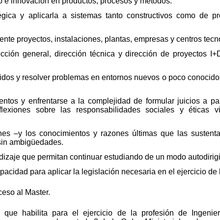
lo e innovación en productos, procesos y métodos.
atégica y aplicarla a sistemas tanto constructivos como de p
nte proyectos, instalaciones, plantas, empresas y centros tecn
ección general, dirección técnica y dirección de proyectos I
ridos y resolver problemas en entornos nuevos o poco conocido
ntos y enfrentarse a la complejidad de formular juicios a pa
eflexiones sobre las responsabilidades sociales y éticas 
nes –y los conocimientos y razones últimas que las sustent
 sin ambigüedades.
dizaje que permitan continuar estudiando de un modo autodiri
idad para aplicar la legislación necesaria en el ejercicio de l
eso al Master.
que habilita para el ejercicio de la profesión de Ingenier