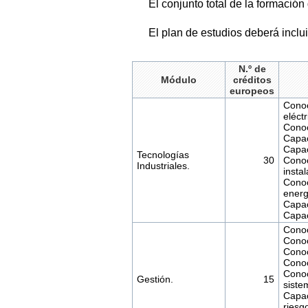
El conjunto total de la formació
El plan de estudios deberá inclu
N.º de
Módulo
créditos
europeos
Conoc
eléctr
Conoc
Capac
Capac
Tecnologías
30
Conoc
Industriales.
instal
Conoc
energ
Capac
Capac
Conoc
Conoc
Conoc
Conoc
Conoc
Gestión.
15
siste
Capac
riesg