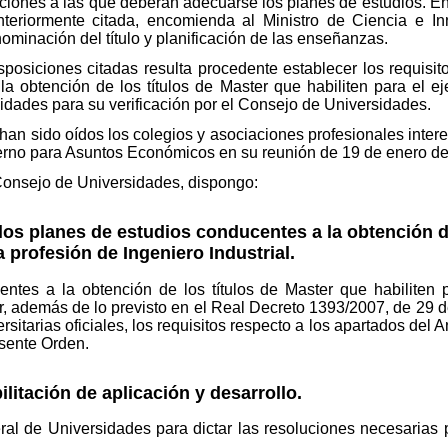
ciones a las que deberán adecuarse los planes de estudios. En 
nteriormente citada, encomienda al Ministro de Ciencia e In
nominación del título y planificación de las enseñanzas.
disposiciones citadas resulta procedente establecer los requis
a obtención de los títulos de Master que habiliten para el eje
sidades para su verificación por el Consejo de Universidades.
 han sido oídos los colegios y asociaciones profesionales inte
erno para Asuntos Económicos en su reunión de 19 de enero de
 Consejo de Universidades, dispongo:
 los planes de estudios conducentes a la obtención d
la profesión de Ingeniero Industrial.
ntes a la obtención de los títulos de Master que habiliten p
r, además de lo previsto en el Real Decreto 1393/2007, de 29 de
sitarias oficiales, los requisitos respecto a los apartados del
esente Orden.
ilitación de aplicación y desarrollo.
ral de Universidades para dictar las resoluciones necesarias p