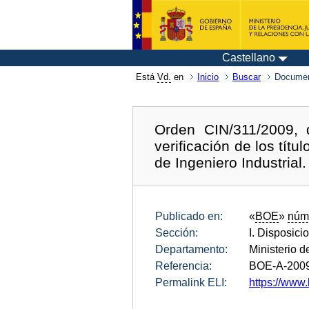
Castellano
Está
Vd.
en
Inicio
Buscar
Documen
Orden CIN/311/2009, 
verificación de los títu
de Ingeniero Industrial.
Publicado en:
«
BOE
»
núm
Sección:
I. Disposici
Departamento:
Ministerio d
Referencia:
BOE-A-200
Permalink ELI:
https://www.