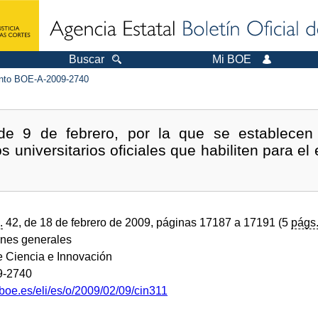
Buscar
Mi BOE
to BOE-A-2009-2740
de 9 de febrero, por la que se establecen l
los universitarios oficiales que habiliten para el 
.
42, de 18 de febrero de 2009, páginas 17187 a 17191 (5
págs
ones generales
e Ciencia e Innovación
9-2740
boe.es/eli/es/o/2009/02/09/cin311