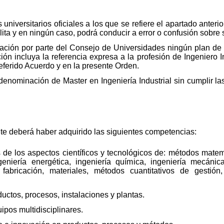
universitarios oficiales a los que se refiere el apartado anterior
ilita y en ningún caso, podrá conducir a error o confusión sobre 
icación por parte del Consejo de Universidades ningún plan de 
ión incluya la referencia expresa a la profesión de Ingeniero I
referido Acuerdo y en la presente Orden.
la denominación de Master en Ingeniería Industrial sin cumplir 
ante deberá haber adquirido las siguientes competencias:
e los aspectos científicos y tecnológicos de: métodos matemá
 ingeniería energética, ingeniería química, ingeniería mecán
, fabricación, materiales, métodos cuantitativos de gestión,
ductos, procesos, instalaciones y plantas.
quipos multidisciplinares.