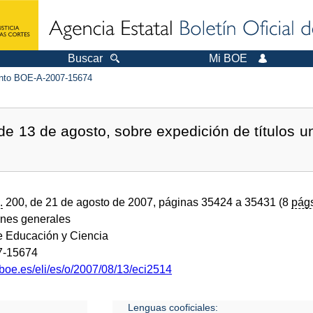
Buscar
Mi BOE
to BOE-A-2007-15674
 13 de agosto, sobre expedición de títulos uni
.
200, de 21 de agosto de 2007, páginas 35424 a 35431 (8
pág
ones generales
de Educación y Ciencia
7-15674
boe.es/eli/es/o/2007/08/13/eci2514
Lenguas cooficiales: