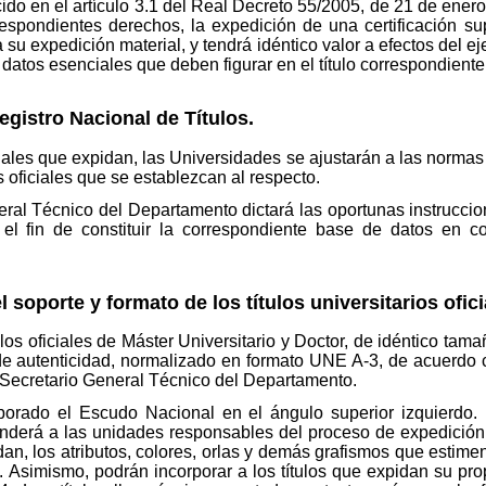
o en el artículo 3.1 del Real Decreto 55/2005, de 21 de enero, 
pondientes derechos, la expedición de una certificación suple
ca su expedición material, y tendrá idéntico valor a efectos del e
os datos esenciales que deben figurar en el título correspondiente
egistro Nacional de Títulos.
ficiales que expidan, las Universidades se ajustarán a las norm
os oficiales que se establezcan al respecto.
eneral Técnico del Departamento dictará las oportunas instrucci
 el fin de constituir la correspondiente base de datos en c
l soporte y formato de los títulos universitarios ofici
tulos oficiales de Máster Universitario y Doctor, de idéntico tam
e autenticidad, normalizado en formato UNE A-3, de acuerdo c
 Secretario General Técnico del Departamento.
orporado el Escudo Nacional en el ángulo superior izquierdo
onderá a las unidades responsables del proceso de expedición d
dan, los atributos, colores, orlas y demás grafismos que estime
. Asimismo, podrán incorporar a los títulos que expidan su pr