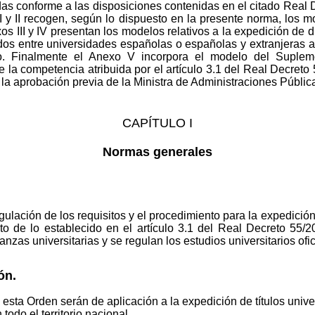
s conforme a las disposiciones contenidas en el citado Real 
 I y II recogen, según lo dispuesto en la presente norma, los 
xos III y IV presentan los modelos relativos a la expedición de
os entre universidades españolas o españolas y extranjeras a q
. Finalmente el Anexo V incorpora el modelo del Suplem
de la competencia atribuida por el artículo 3.1 del Real Decret
 la aprobación previa de la Ministra de Administraciones Públic
CAPÍTULO I
Normas generales
gulación de los requisitos y el procedimiento para la expedición d
o de lo establecido en el artículo 3.1 del Real Decreto 55/
anzas universitarias y se regulan los estudios universitarios ofi
ón.
esta Orden serán de aplicación a la expedición de títulos univer
odo el territorio nacional.