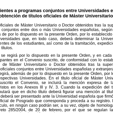
ndientes a programas conjuntos entre Universidades 
btención de títulos oficiales de Máster Universitario
oficiales de Máster Universitario o Doctor obtenidos tras la su
 conjuntos entre dos o más Universidades españolas, según lo
 de por lo dispuesto en la presente Orden, por lo establecid
niversidades que, en todo caso, deberá determinar la Unive
entes de los estudiantes, así como de la tramitación, expedició
títulos.
 se regirá por lo dispuesto en la presente Orden, y en cada t
ipantes en el Convenio suscrito, de conformidad con lo establ
es de Máster Universitario o Doctor obtenidos tras la supe
ficiales conjuntos entre Universidades españolas y extranjera
regirá, además de por lo dispuesto en la presente Orden, por 
spectivas Universidades. En el título oficial de Máster Uni
scrito el Convenio, se incluirá la mención expresa de la
stos en los Anexos III y IV. 3. Cuando la expedición del t
pulará que en dicho título deberá figurar una mención al tít
o deberá ser presentado ante la Universidad española que firm
oficial de Posgrado que corresponda y proceda a su registro. 
tículo, en ningún caso podrán ser, a su vez, objeto de homolog
eto 285/2004, de 20 de febrero, por el que se regulan l