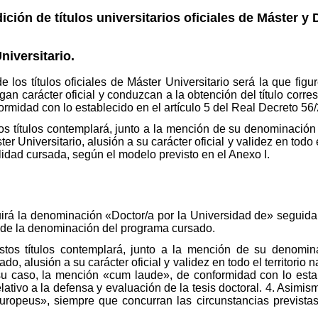
ición de títulos universitarios oficiales de Máster y 
niversitario.
 los títulos oficiales de Máster Universitario será la que figu
n carácter oficial y conduzcan a la obtención del título corre
ormidad con lo establecido en el artículo 5 del Real Decreto 56
os títulos contemplará, junto a la mención de su denominación 
Universitario, alusión a su carácter oficial y validez en todo e
idad cursada, según el modelo previsto en el Anexo I.
ncluirá la denominación «Doctor/a por la Universidad de» seguid
y de la denominación del programa cursado.
stos títulos contemplará, junto a la mención de su denomin
, alusión a su carácter oficial y validez en todo el territorio 
n su caso, la mención «cum laude», de conformidad con lo estab
ativo a la defensa y evaluación de la tesis doctoral. 4. Asimism
uropeus», siempre que concurran las circunstancias previstas