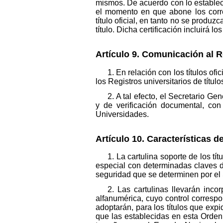
mismos. De acuerdo con lo establecid
el momento en que abone los corres
título oficial, en tanto no se produz
título. Dicha certificación incluirá l
Artículo 9. Comunicación al R
1. En relación con los títulos o
los Registros universitarios de títul
2. A tal efecto, el Secretario G
y de verificación documental, con
Universidades.
Artículo 10. Características de
1. La cartulina soporte de los tí
especial con determinadas claves d
seguridad que se determinen por el
2. Las cartulinas llevarán inc
alfanumérica, cuyo control corresp
adoptarán, para los títulos que expi
que las establecidas en esta Orden