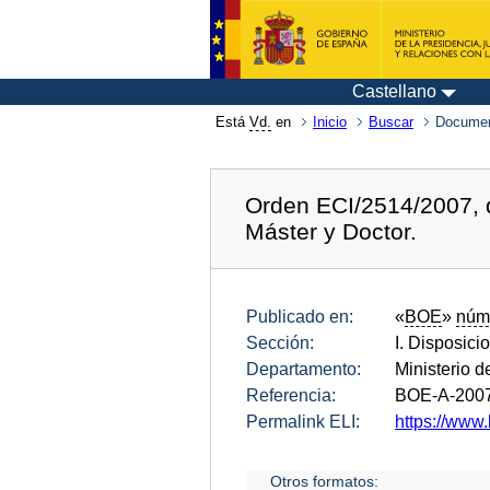
Castellano
Está
Vd.
en
Inicio
Buscar
Documen
Orden ECI/2514/2007, de
Máster y Doctor.
Publicado en:
«
BOE
»
núm
Sección:
I. Disposici
Departamento:
Ministerio 
Referencia:
BOE-A-200
Permalink ELI:
https://www.
Otros formatos: