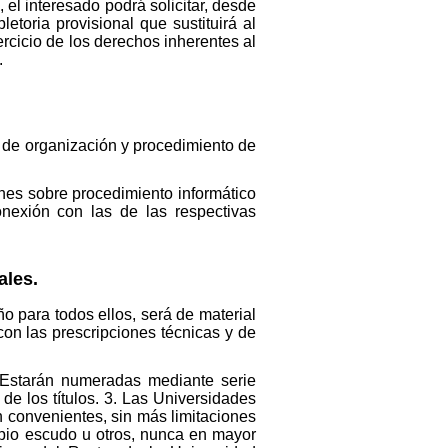
el interesado podrá solicitar, desde
toria provisional que sustituirá al
jercicio de los derechos inherentes al
.
as de organización y procedimiento de
ones sobre procedimiento informático
onexión con las de las respectivas
ales.
año para todos ellos, será de material
on las prescripciones técnicas y de
. Estarán numeradas mediante serie
e los títulos. 3. Las Universidades
n convenientes, sin más limitaciones
opio escudo u otros, nunca en mayor