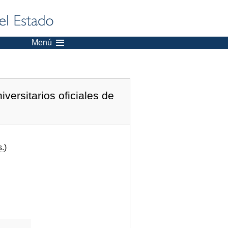
Menú
versitarios oficiales de
s.
)