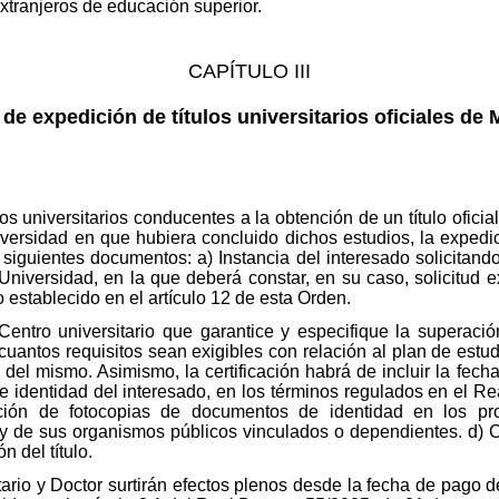
extranjeros de educación superior.
CAPÍTULO III
de expedición de títulos universitarios oficiales de 
s universitarios conducentes a la obtención de un título oficial
iversidad en que hubiera concluido dichos estudios, la expedici
 siguientes documentos: a) Instancia del interesado solicitando
Universidad, en la que deberá constar, en su caso, solicitud
o establecido en el artículo 12 de esta Orden.
Centro universitario que garantice y especifique la superació
cuantos requisitos sean exigibles con relación al plan de estu
 del mismo. Asimismo, la certificación habrá de incluir la fec
 de identidad del interesado, en los términos regulados en el R
ión de fotocopias de documentos de identidad en los proc
y de sus organismos públicos vinculados o dependientes. d) Ce
 del título.
itario y Doctor surtirán efectos plenos desde la fecha de pago 