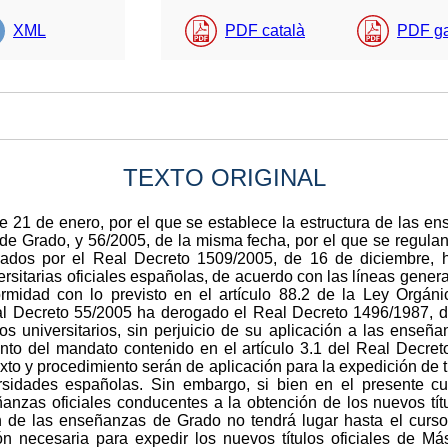
XML
PDF català
PDF g
TEXTO ORIGINAL
 21 de enero, por el que se establece la estructura de las en
s de Grado, y 56/2005, de la misma fecha, por el que se regulan 
cados por el Real Decreto 1509/2005, de 16 de diciembre, 
rsitarias oficiales españolas, de acuerdo con las líneas gen
midad con lo previsto en el artículo 88.2 de la Ley Orgán
eal Decreto 55/2005 ha derogado el Real Decreto 1496/1987, d
os universitarios, sin perjuicio de su aplicación a las enseña
nto del mandato contenido en el artículo 3.1 del Real Decreto
xto y procedimiento serán de aplicación para la expedición de tí
iversidades españolas. Sin embargo, si bien en el presente 
anzas oficiales conducentes a la obtención de los nuevos títul
ón de las enseñanzas de Grado no tendrá lugar hasta el curso
n necesaria para expedir los nuevos títulos oficiales de Má