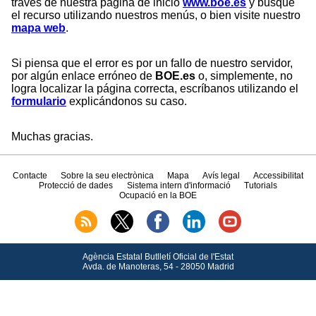
través de nuestra página de inicio
www.boe.es
y busque
el recurso utilizando nuestros menús, o bien visite nuestro
mapa web
.
Si piensa que el error es por un fallo de nuestro servidor,
por algún enlace erróneo de
BOE.es
o, simplemente, no
logra localizar la página correcta, escríbanos utilizando el
formulario
explicándonos su caso.
Muchas gracias.
Contacte
Sobre la seu electrònica
Mapa
Avís legal
Accessibilitat
Protecció de dades
Sistema intern d'informació
Tutorials
Ocupació en la BOE
Agència Estatal Butlletí Oficial de l'Estat
Avda.
de Manoteras, 54 - 28050 Madrid