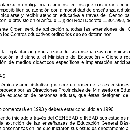
larización obligatoria o adultos, en los que concurran circu
mposibiliten su atención por la modalidad de enseñanza a dista
tricularse y recibir atención educativa a través del Centro pa
n lo previsto en el artículo 1.(i) del Real Decreto 1180/1992, d
esente Orden será de aplicación a todas las extensiones d
a los Centros educativos ordinarios que se determinen.
recta implantación generalizada de las enseñanzas contenidas
ación a distancia, el Ministerio de Educación y Ciencia re
ación de medios didácticos específicos e implantación antic
AS
démica y administrativa que obre en poder de las extension
roceda por las Direcciones Provinciales del Ministerio de Edu
os de educación de personas adultas, que éstas designen de
to comenzará en 1993 y deberá estar concluido en 1996.
endo iniciado a través del CENEBAD e INBAD sus estudios no
a la extinción de las enseñanzas de Educación General Bá
s enseñanzas en las que iniciaron sus estudios directamente a 