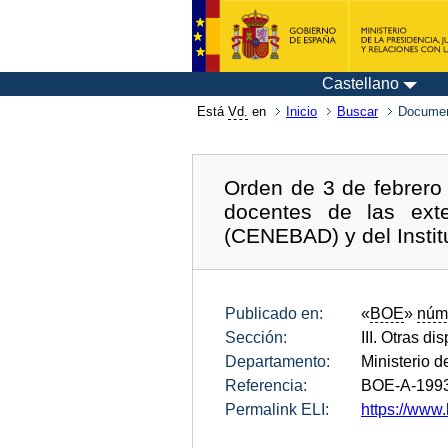
Castellano
Está
Vd.
en
Inicio
Buscar
Documen
Orden de 3 de febrero
docentes de las ext
(CENEBAD) y del Instit
Publicado en:
«
BOE
»
núm
Sección:
III. Otras di
Departamento:
Ministerio 
Referencia:
BOE-A-199
Permalink ELI:
https://www.