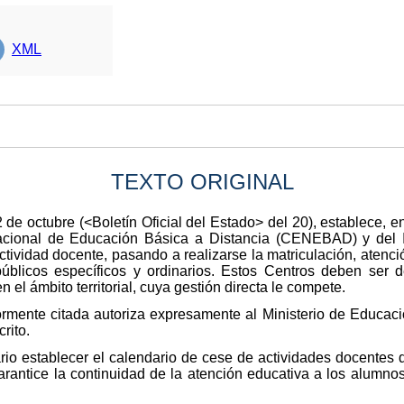
XML
TEXTO ORIGINAL
de octubre (<Boletín Oficial del Estado> del 20), establece, en
cional de Educación Básica a Distancia (CENEBAD) y del In
tividad docente, pasando a realizarse la matriculación, atenció
blicos específicos y ordinarios. Estos Centros deben ser d
 el ámbito territorial, cuya gestión directa le compete.
iormente citada autoriza expresamente al Ministerio de Educació
rito.
rio establecer el calendario de cese de actividades docente
antice la continuidad de la atención educativa a los alumno