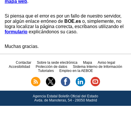
mapa web
.
Si piensa que el error es por un fallo de nuestro servidor,
por algún enlace erróneo de
BOE.es
o, simplemente, no
logra localizar la página correcta, escríbanos utilizando el
formulario
explicándonos su caso.
Muchas gracias.
Contactar
Sobre la sede electrónica
Mapa
Aviso legal
Accesibilidad
Protección de datos
Sistema Interno de Información
Tutoriales
Empleo en la AEBOE
Agencia Estatal Boletín Oficial del Estado
Avda.
de Manoteras, 54 - 28050 Madrid