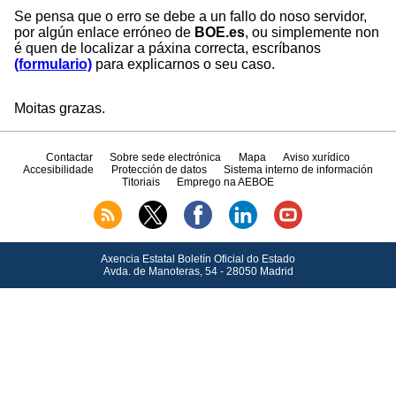
Se pensa que o erro se debe a un fallo do noso servidor,
por algún enlace erróneo de
BOE.es
, ou simplemente non
é quen de localizar a páxina correcta, escríbanos
(formulario)
para explicarnos o seu caso.
Moitas grazas.
Contactar
Sobre sede electrónica
Mapa
Aviso xurídico
Accesibilidade
Protección de datos
Sistema interno de información
Titoriais
Emprego na AEBOE
Axencia Estatal Boletín Oficial do Estado
Avda.
de Manoteras, 54 - 28050 Madrid