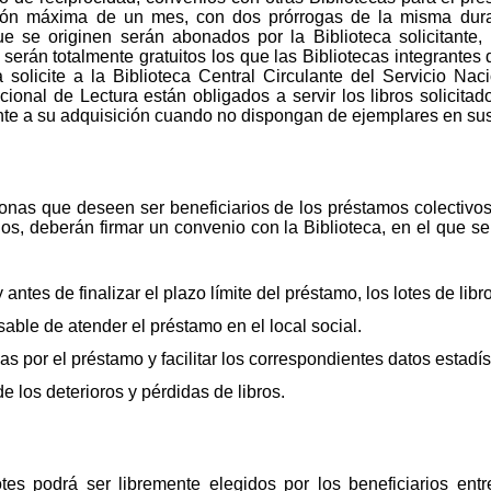
ación máxima de un mes, con dos prórrogas de la misma durac
que se originen serán abonados por la Biblioteca solicitante, 
serán totalmente gratuitos los que las Bibliotecas integrantes 
a solicite a la Biblioteca Central Circulante del Servicio Nac
onal de Lectura están obligados a servir los libros solicitad
ente a su adquisición cuando no dispongan de ejemplares en su
onas que deseen ser beneficiarios de los préstamos colectivo
, deberán firmar un convenio con la Biblioteca, en el que se 
y antes de finalizar el plazo límite del préstamo, los lotes de libr
ble de atender el préstamo en el local social.
s por el préstamo y facilitar los correspondientes datos estadís
los deterioros y pérdidas de libros.
otes podrá ser libremente elegidos por los beneficiarios ent