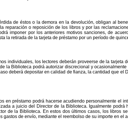
pérdida de éstos o la demora en la devolución, obligan al bene
a reparación o reposición de los libros y por las reclamacione
 podrá imponer por los anteriores motivos sanciones, de acuer
sta la retirada de la tarjeta de préstamo por un período de quinc
os individuales, los lectores deberán proveerse de la tarjeta 
de la Biblioteca podrá autorizar discrecional y ocasionalmente 
e caso deberá depositar en calidad de fianza, la cantidad que el 
libros en préstamo podrá hacerse acudiendo personalmente el in
da a juicio del Director de la Biblioteca. Igualmente podrá h
tor de la Biblioteca. En estos dos últimos casos, los libros ser
 gastos de envío, mediante el reembolso de su importe en el a