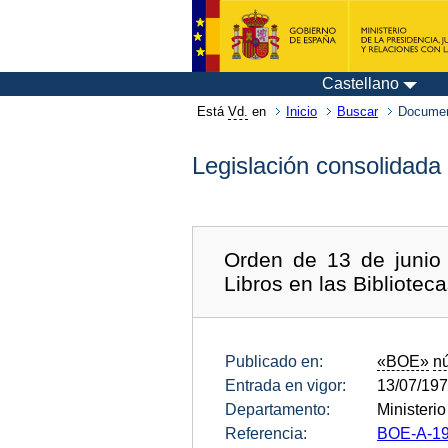
Castellano
Está
Vd.
en
Inicio
Buscar
Documen
Legislación consolidada
Orden de 13 de junio
Libros en las Bibliotec
Publicado en:
«BOE»
n
Entrada en vigor:
13/07/19
Departamento:
Ministeri
Referencia:
BOE-A-19