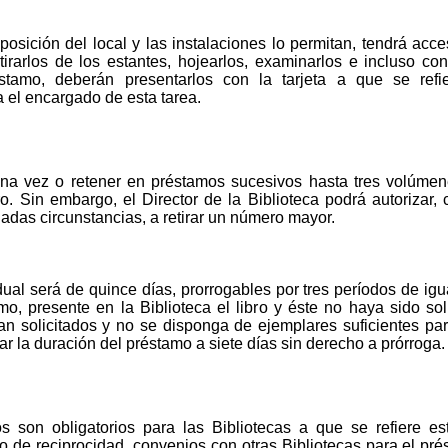
posición del local y las instalaciones lo permitan, tendrá acce
rarlos de los estantes, hojearlos, examinarlos e incluso cons
tamo, deberán presentarlos con la tarjeta a que se refier
 el encargado de esta tarea.
 una vez o retener en préstamos sucesivos hasta tres volúmen
bro. Sin embargo, el Director de la Biblioteca podrá autorizar
adas circunstancias, a retirar un número mayor.
ual será de quince días, prorrogables por tres períodos de igua
amo, presente en la Biblioteca el libro y éste no haya sido sol
n solicitados y no se disponga de ejemplares suficientes para
jar la duración del préstamo a siete días sin derecho a prórroga.
ios son obligatorios para las Bibliotecas a que se refiere 
o de reciprocidad, convenios con otras Bibliotecas para el prés