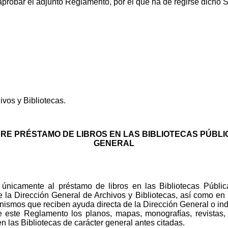
 aprobar el adjunto Reglamento, por el que ha de regirse dicho S
.
ivos y Bibliotecas.
E PRÉSTAMO DE LIBROS EN LAS BIBLIOTECAS PÚBL
GENERAL
únicamente al préstamo de libros en las Bibliotecas Pública
 la Dirección General de Archivos y Bibliotecas, así como en 
ismos que reciben ayuda directa de la Dirección General o indi
 este Reglamento los planos, mapas, monografías, revistas, p
en las Bibliotecas de carácter general antes citadas.