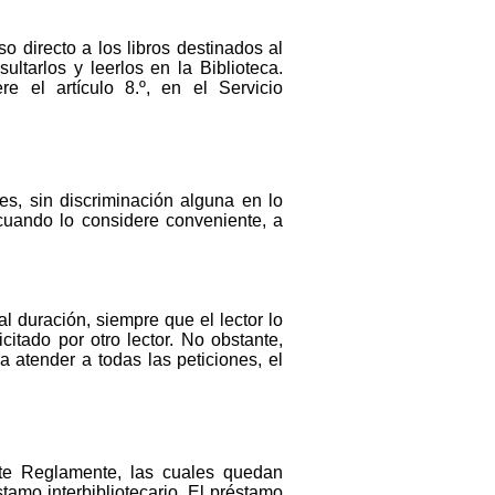
so directo a los libros destinados al
ultarlos y leerlos en la Biblioteca.
e el artículo 8.º, en el Servicio
es, sin discriminación alguna en lo
, cuando lo considere conveniente, a
l duración, siempre que el lector lo
icitado por otro lector. No obstante,
 atender a todas las peticiones, el
este Reglamente, las cuales quedan
tamo interbibliotecario. El préstamo