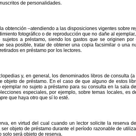
nuscritos de personalidades.
r la obtención –atendiendo a las disposiciones vigentes sobre 
dimiento fotográfico o de reproducción que no dañe al ejemplar,
no sujetos a préstamo, siendo los gastos que se originen por 
e sea posible, tratar de obtener una copia facsimilar o una n
tirados en préstamo por los lectores.
lopedias y, en general, los denominados libros de consulta (a 
te objeto de préstamo. En el caso de que alguno de estos libro
 ejemplar no sujeto a préstamo para su consulta en la sala de
lecciones especiales, por ejemplo, sobre temas locales, es de
pre que haya otro que sí lo esté.
rva, en virtud del cual cuando un lector solicite la reserva de
 ser objeto de préstamo durante el período razonable de utiliza
o solo será objeto de reserva.