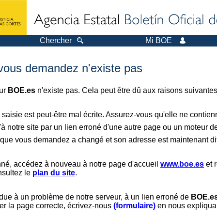
Chercher
Mi BOE
 vous demandez n'existe pas
sur
BOE.es
n'existe pas. Cela peut être dû aux raisons suivantes
saisie est peut-être mal écrite. Assurez-vous qu'elle ne contie
à notre site par un lien erroné d'une autre page ou un moteur d
er que vous demandez a changé et son adresse est maintenant dif
nné, accédez à nouveau à notre page d'accueil
www.boe.es
et 
nsultez le
plan du site
.
 due à un problème de notre serveur, à un lien erroné de
BOE.e
er la page correcte, écrivez-nous
(formulaire)
en nous expliquan