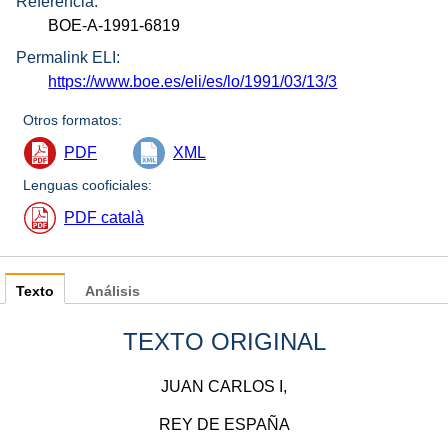
Referencia:
BOE-A-1991-6819
Permalink ELI:
https://www.boe.es/eli/es/lo/1991/03/13/3
Otros formatos:
PDF
XML
Lenguas cooficiales:
PDF català
Texto
Análisis
TEXTO ORIGINAL
JUAN CARLOS I,
REY DE ESPAÑA