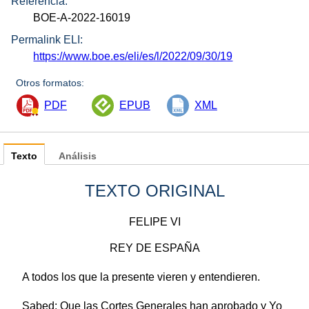
Referencia:
BOE-A-2022-16019
Permalink ELI:
https://www.boe.es/eli/es/l/2022/09/30/19
Otros formatos:
PDF
EPUB
XML
Texto
Análisis
TEXTO ORIGINAL
FELIPE VI
REY DE ESPAÑA
A todos los que la presente vieren y entendieren.
Sabed: Que las Cortes Generales han aprobado y Yo