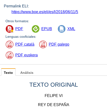
Permalink ELI:
https://www.boe.es/eli/es/l/2018/06/11/5
Otros formatos:
PDF
EPUB
XML
Lenguas cooficiales:
PDF català
PDF galego
PDF euskera
Texto
Análisis
TEXTO ORIGINAL
FELIPE VI
REY DE ESPAÑA