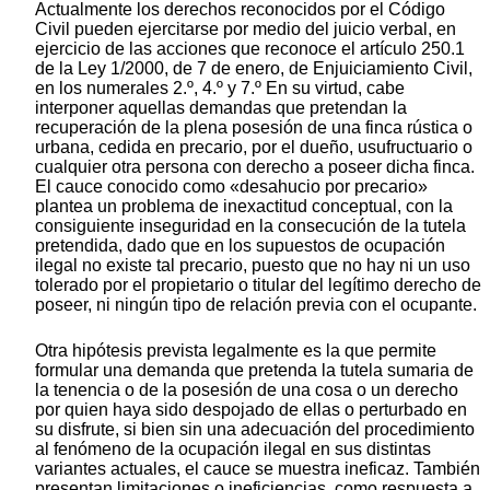
Actualmente los derechos reconocidos por el Código
Civil pueden ejercitarse por medio del juicio verbal, en
ejercicio de las acciones que reconoce el artículo 250.1
de la Ley 1/2000, de 7 de enero, de Enjuiciamiento Civil,
en los numerales 2.º, 4.º y 7.º En su virtud, cabe
interponer aquellas demandas que pretendan la
recuperación de la plena posesión de una finca rústica o
urbana, cedida en precario, por el dueño, usufructuario o
cualquier otra persona con derecho a poseer dicha finca.
El cauce conocido como «desahucio por precario»
plantea un problema de inexactitud conceptual, con la
consiguiente inseguridad en la consecución de la tutela
pretendida, dado que en los supuestos de ocupación
ilegal no existe tal precario, puesto que no hay ni un uso
tolerado por el propietario o titular del legítimo derecho de
poseer, ni ningún tipo de relación previa con el ocupante.
Otra hipótesis prevista legalmente es la que permite
formular una demanda que pretenda la tutela sumaria de
la tenencia o de la posesión de una cosa o un derecho
por quien haya sido despojado de ellas o perturbado en
su disfrute, si bien sin una adecuación del procedimiento
al fenómeno de la ocupación ilegal en sus distintas
variantes actuales, el cauce se muestra ineficaz. También
presentan limitaciones o ineficiencias, como respuesta a