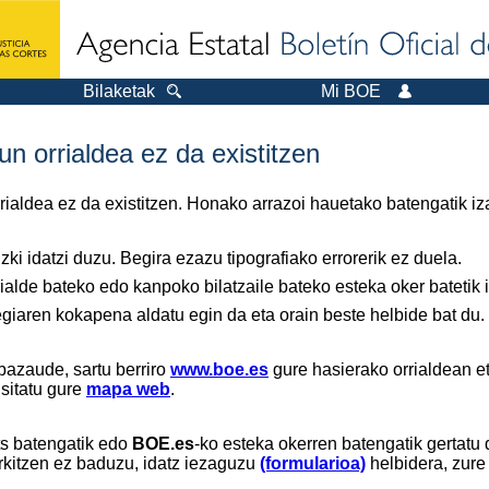
Bilaketak
Mi BOE
n orrialdea ez da existitzen
orrialdea ez da existitzen. Honako arrazoi hauetako batengatik iz
ki idatzi duzu. Begira ezazu tipografiako errorerik ez duela.
ialde bateko edo kanpoko bilatzaile bateko esteka oker batetik ir
tegiaren kokapena aldatu egin da eta orain beste helbide bat du.
bazaude, sartu berriro
www.boe.es
gure hasierako orrialdean et
isitatu gure
mapa web
.
ts batengatik edo
BOE.es
-ko esteka okerren batengatik gertatu 
rkitzen ez baduzu, idatz iezaguzu
(formularioa)
helbidera, zure