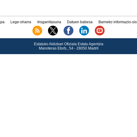
pa
Lege-oharra
Irisgarritasuna
Datuen babesa
Barneko informazio-si
Estatuko Aldizkari Ofiziala Estatu Agentzia
Manoteras Etorb., 54 - 28050 Madril