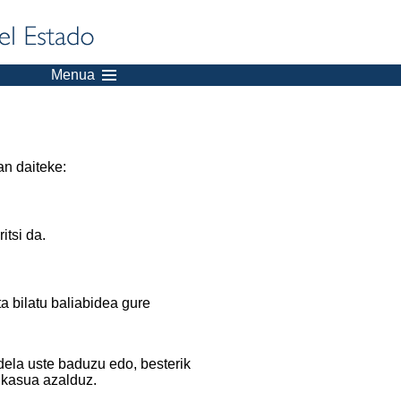
Menua
an daiteke:
itsi da.
a bilatu baliabidea gure
dela uste baduzu edo, besterik
 kasua azalduz.