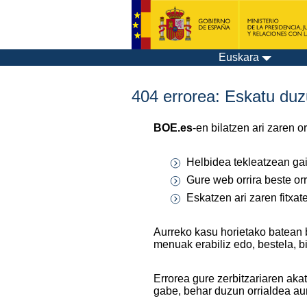
Euskara
404 errorea: Eskatu duzu
BOE.es
-en bilatzen ari zaren 
Helbidea tekleatzean gaiz
Gure web orrira beste orr
Eskatzen ari zaren fitxa
Aurreko kasu horietako batean 
menuak erabiliz edo, bestela, b
Errorea gure zerbitzariaren aka
gabe, behar duzun orrialdea au