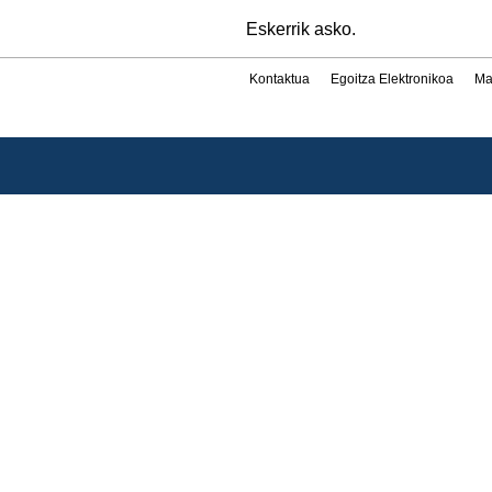
Eskerrik asko.
Kontaktua
Egoitza Elektronikoa
Ma