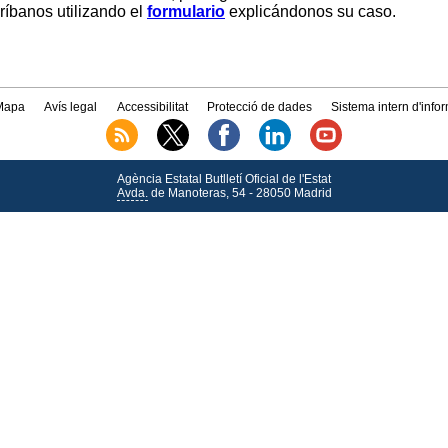
críbanos utilizando el
formulario
explicándonos su caso.
Mapa
Avís legal
Accessibilitat
Protecció de dades
Sistema intern d'info
Agència Estatal Butlletí Oficial de l'Estat
Avda.
de Manoteras, 54 - 28050 Madrid