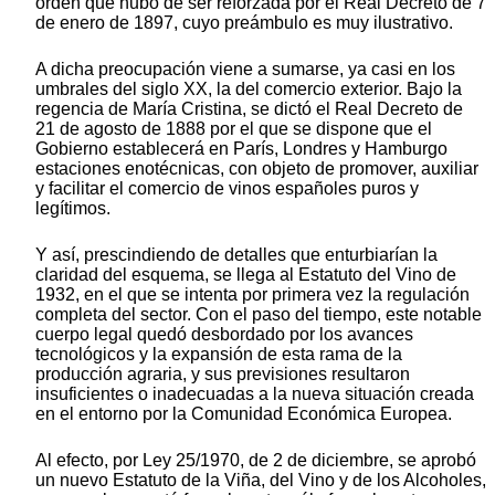
orden que hubo de ser reforzada por el Real Decreto de 7
de enero de 1897, cuyo preámbulo es muy ilustrativo.
A dicha preocupación viene a sumarse, ya casi en los
umbrales del siglo XX, la del comercio exterior. Bajo la
regencia de María Cristina, se dictó el Real Decreto de
21 de agosto de 1888 por el que se dispone que el
Gobierno establecerá en París, Londres y Hamburgo
estaciones enotécnicas, con objeto de promover, auxiliar
y facilitar el comercio de vinos españoles puros y
legítimos.
Y así, prescindiendo de detalles que enturbiarían la
claridad del esquema, se llega al Estatuto del Vino de
1932, en el que se intenta por primera vez la regulación
completa del sector. Con el paso del tiempo, este notable
cuerpo legal quedó desbordado por los avances
tecnológicos y la expansión de esta rama de la
producción agraria, y sus previsiones resultaron
insuficientes o inadecuadas a la nueva situación creada
en el entorno por la Comunidad Económica Europea.
Al efecto, por Ley 25/1970, de 2 de diciembre, se aprobó
un nuevo Estatuto de la Viña, del Vino y de los Alcoholes,