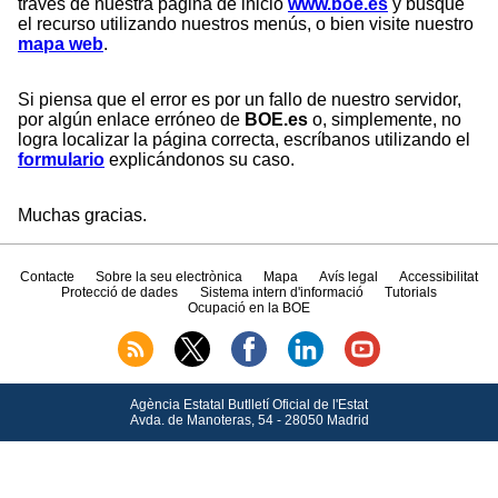
través de nuestra página de inicio
www.boe.es
y busque
el recurso utilizando nuestros menús, o bien visite nuestro
mapa web
.
Si piensa que el error es por un fallo de nuestro servidor,
por algún enlace erróneo de
BOE.es
o, simplemente, no
logra localizar la página correcta, escríbanos utilizando el
formulario
explicándonos su caso.
Muchas gracias.
Contacte
Sobre la seu electrònica
Mapa
Avís legal
Accessibilitat
Protecció de dades
Sistema intern d'informació
Tutorials
Ocupació en la BOE
Agència Estatal Butlletí Oficial de l'Estat
Avda.
de Manoteras, 54 - 28050 Madrid