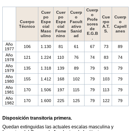
Cuerp
Cuer
Cuer
Cuerp
o
po
po
o
Cue
Cuerp
Profe
Cuerpo
Espe
Espe
Facult
rpo
o
sores
Técnico
cial
cial
ativo
A.T.
Capell
de
Masc
Feme
Sanid
S.
anes
E.G.B
ulino
nino
ad
.
Año
106
1.130
81
61
67
73
89
1977
Año
121
1.224
110
76
74
83
74
1978
Año
135
1.318
139
89
79
93
79
1979
Año
155
1.412
168
102
79
103
79
1980
Año
170
1.506
197
115
79
113
79
1981
Año
170
1.600
225
125
79
122
79
1982
Disposición transitoria primera.
Quedan extinguidas las actuales escalas masculina y