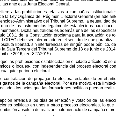
tas ante esta Junta Electoral Central.
efiere a las prohibiciones relativas a campañas institucional
50 de la Ley Orgánica del Régimen Electoral General (en adela
tencioso-Administrativo del Tribunal Supremo, la neutralidad d
 uno de los instrumentos legalmente establecidos para hacer ef
amentarios. Dicha neutralidad es además una de las específica
ulo 103.1 de la Constitución proclama para la actuación de to
 la LOREG debe ser interpretado en el sentido de que garantiza 
oluta libertad, sin interferencias de ningún poder público, dec
de la Sala Tercera del Tribunal Supremo de 18 de junio de 201
bril de 2016, rec. 827/2015).
 que las prohibiciones establecidas en el citado artículo 50 se 
ómicos o locales-, con independencia del proceso electoral co
cualquier periodo electoral.
n de contratación de propaganda electoral establecido en el a
los gastos de la campaña electoral. Por este motivo, esta limitac
ectados los actos que las formaciones políticas puedan realiza
cepción referida a los días de reflexión y votación de las elecc
aciones políticas en unos u otros procesos electorales, lo que
ohibición absoluta de realizar cualquier acto de campaña o pro