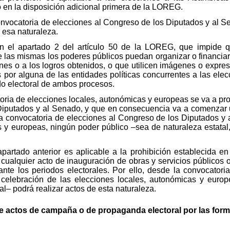
 en la disposición adicional primera de la LOREG.
a convocatoria de elecciones al Congreso de los Diputados y a
 esa naturaleza.
 en el apartado 2 del artículo 50 de la LOREG, que impide 
e las mismas los poderes públicos puedan organizar o financiar,
nes o a los logros obtenidos, o que utilicen imágenes o expres
por alguna de las entidades políticas concurrentes a las elecc
do electoral de ambos procesos.
ria de elecciones locales, autonómicas y europeas se va a prod
Diputados y al Senado, y que en consecuencia va a comenzar 
 la convocatoria de elecciones al Congreso de los Diputados y 
s y europeas, ningún poder público –sea de naturaleza estatal,
 apartado anterior es aplicable a la prohibición establecida en
 cualquier acto de inauguración de obras y servicios públicos 
ante los periodos electorales. Por ello, desde la convocator
celebración de las elecciones locales, autonómicas y euro
al– podrá realizar actos de esta naturaleza.
e actos de campaña o de propaganda electoral por las formac