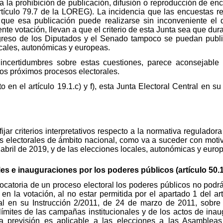
 a la prohibición de publicación, difusión o reproducción de en
artículo 79.7 de la LOREG). La incidencia que las encuestas r
que esa publicación puede realizarse sin inconveniente el d
te votación, llevan a que el criterio de esta Junta sea que dura
greso de los Diputados y el Senado tampoco se puedan publica
locales, autonómicas y europeas.
 incertidumbres sobre estas cuestiones, parece aconsejable
los próximos procesos electorales.
sto en el artículo 19.1.c) y f), esta Junta Electoral Central en
fijar criterios interpretativos respecto a la normativa regulado
s electorales de ámbito nacional, como va a suceder con moti
abril de 2019, y de las elecciones locales, autonómicas y eur
 e inauguraciones por los poderes públicos (artículo 50.1
onvocatoria de un proceso electoral los poderes públicos no po
s en la votación, al no estar permitida por el apartado 1 del 
al en su Instrucción 2/2011, de 24 de marzo de 2011, sobre i
límites de las campañas institucionales y de los actos de inau
sta previsión es aplicable a las elecciones a las Asamblea