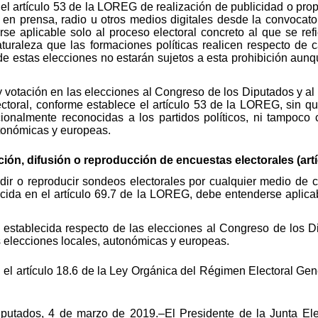
 el artículo 53 de la LOREG de realización de publicidad o pro
en prensa, radio u otros medios digitales desde la convocator
e aplicable solo al proceso electoral concreto al que se ref
turaleza que las formaciones políticas realicen respecto de 
e estas elecciones no estarán sujetos a esta prohibición aunq
 y votación en las elecciones al Congreso de los Diputados y a
oral, conforme establece el artículo 53 de la LOREG, sin qu
ucionalmente reconocidas a los partidos políticos, ni tampoc
utonómicas y europeas.
ción, difusión o reproducción de encuestas electorales (art
undir o reproducir sondeos electorales por cualquier medio de
lecida en el artículo 69.7 de la LOREG, debe entenderse aplica
 establecida respecto de las elecciones al Congreso de los D
as elecciones locales, autonómicas y europeas.
 el artículo 18.6 de la Ley Orgánica del Régimen Electoral Gene
iputados, 4 de marzo de 2019.–El Presidente de la Junta El