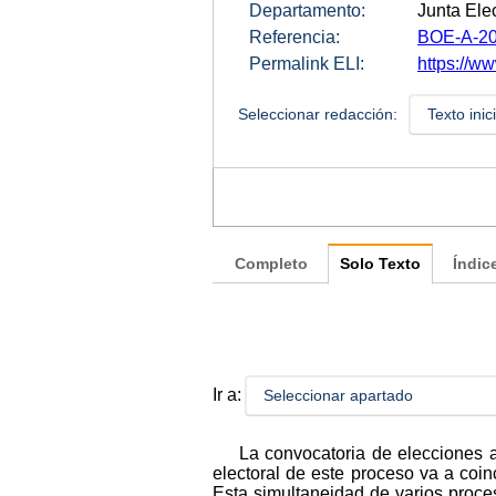
Departamento:
Junta Elec
Referencia:
BOE-A-20
Permalink ELI:
https://w
Seleccionar redacción:
Texto inic
Completo
Solo Texto
Índic
Ir a:
Seleccionar apartado
La convocatoria de elecciones 
electoral de este proceso va a coi
Esta simultaneidad de varios proce