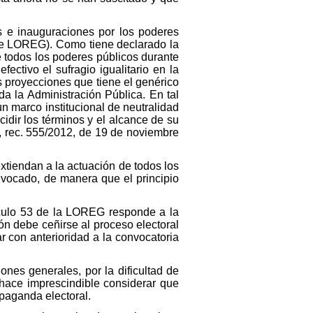
es e inauguraciones por los poderes
nte LOREG). Como tiene declarado la
e todos los poderes públicos durante
ectivo el sufragio igualitario en la
s proyecciones que tiene el genérico
da la Administración Pública. En tal
un marco institucional de neutralidad
idir los términos y el alcance de su
4, rec. 555/2012, de 19 de noviembre
extiendan a la actuación de todos los
nvocado, de manera que el principio
rtículo 53 de la LOREG responde a la
ión debe ceñirse al proceso electoral
r con anterioridad a la convocatoria
iones generales, por la dificultad de
 hace imprescindible considerar que
paganda electoral.