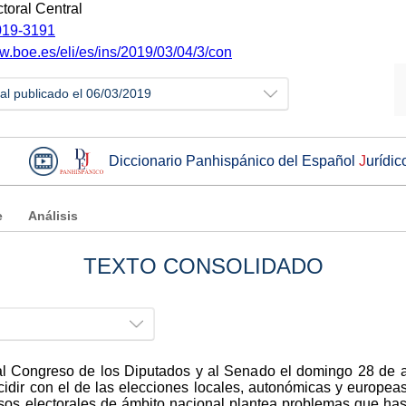
toral Central
19-3191
ww.boe.es/eli/es/ins/2019/03/04/3/con
ial publicado el 06/03/2019
Diccionario Panhispánico del Español
J
urídic
e
Análisis
TEXTO CONSOLIDADO
al Congreso de los Diputados y al Senado el domingo 28 de ab
ncidir con el de las elecciones locales, autonómicas y europ
sos electorales de ámbito nacional plantea problemas que ha