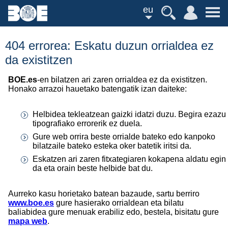
eu
404 errorea: Eskatu duzun orrialdea ez
da existitzen
BOE.es
-en bilatzen ari zaren orrialdea ez da existitzen.
Honako arrazoi hauetako batengatik izan daiteke:
Helbidea tekleatzean gaizki idatzi duzu. Begira ezazu
tipografiako errorerik ez duela.
Gure web orrira beste orrialde bateko edo kanpoko
bilatzaile bateko esteka oker batetik iritsi da.
Eskatzen ari zaren fitxategiaren kokapena aldatu egin
da eta orain beste helbide bat du.
Aurreko kasu horietako batean bazaude, sartu berriro
www.boe.es
gure hasierako orrialdean eta bilatu
baliabidea gure menuak erabiliz edo, bestela, bisitatu gure
mapa web
.