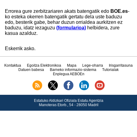
Errorea gure zerbitzariaren akats batengatik edo
BOE.es
-
ko esteka okerren batengatik gertatu dela uste baduzu
edo, besterik gabe, behar duzun orrialdea aurkitzen ez
baduzu, idatz iezaguzu
(formularioa)
helbidera, zure
kasua azalduz.
Eskerrik asko.
Kontaktua
Egoitza Elektronikoa
Mapa
Lege-oharra
Irisgarritasuna
Datuen babesa
Barneko informazio-sistema
Tutorialak
Enplegua AEBOEn
Estatuko Aldizkari Ofiziala Estatu Agentzia
Manoteras Etorb., 54 - 28050 Madril