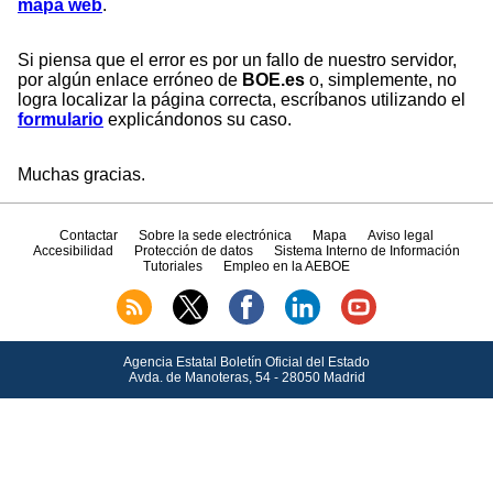
mapa web
.
Si piensa que el error es por un fallo de nuestro servidor,
por algún enlace erróneo de
BOE.es
o, simplemente, no
logra localizar la página correcta, escríbanos utilizando el
formulario
explicándonos su caso.
Muchas gracias.
Contactar
Sobre la sede electrónica
Mapa
Aviso legal
Accesibilidad
Protección de datos
Sistema Interno de Información
Tutoriales
Empleo en la AEBOE
Agencia Estatal Boletín Oficial del Estado
Avda.
de Manoteras, 54 - 28050 Madrid