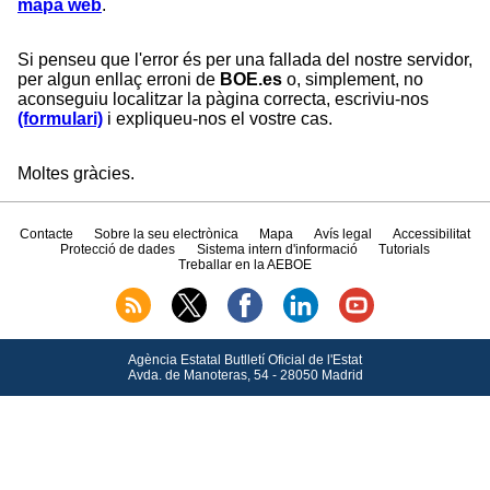
mapa web
.
Si penseu que l'error és per una fallada del nostre servidor,
per algun enllaç erroni de
BOE.es
o, simplement, no
aconseguiu localitzar la pàgina correcta, escriviu-nos
(formulari)
i expliqueu-nos el vostre cas.
Moltes gràcies.
Contacte
Sobre la seu electrònica
Mapa
Avís legal
Accessibilitat
Protecció de dades
Sistema intern d'informació
Tutorials
Treballar en la AEBOE
Agència Estatal Butlletí Oficial de l'Estat
Avda.
de Manoteras, 54 - 28050 Madrid