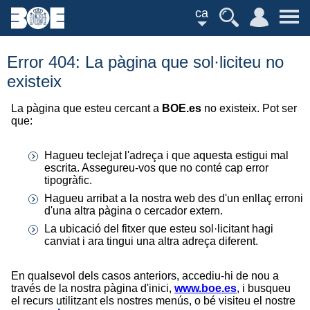
ca
Error 404: La pàgina que sol·liciteu no
existeix
La pàgina que esteu cercant a
BOE.es
no existeix. Pot ser
que:
Hagueu teclejat l'adreça i que aquesta estigui mal
escrita. Assegureu-vos que no conté cap error
tipogràfic.
Hagueu arribat a la nostra web des d'un enllaç erroni
d'una altra pàgina o cercador extern.
La ubicació del fitxer que esteu sol·licitant hagi
canviat i ara tingui una altra adreça diferent.
En qualsevol dels casos anteriors, accediu-hi de nou a
través de la nostra pàgina d'inici,
www.boe.es
, i busqueu
el recurs utilitzant els nostres menús, o bé visiteu el nostre