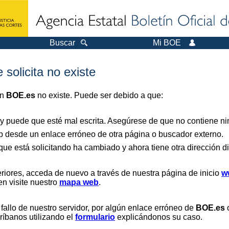
Buscar
Mi BOE
 solicita no existe
en
BOE.es
no existe. Puede ser debido a que:
 y puede que esté mal escrita. Asegúrese de que no contiene nin
b desde un enlace erróneo de otra página o buscador externo.
que está solicitando ha cambiado y ahora tiene otra dirección di
riores, acceda de nuevo a través de nuestra página de inicio
w
en visite nuestro
mapa web
.
 fallo de nuestro servidor, por algún enlace erróneo de
BOE.es
o
críbanos utilizando el
formulario
explicándonos su caso.