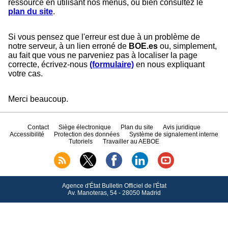
ressource en utilisant nos menus, ou bien consultez le
plan du site
.
Si vous pensez que l'erreur est due à un problème de
notre serveur, à un lien erroné de
BOE.es
ou, simplement,
au fait que vous ne parveniez pas à localiser la page
correcte, écrivez-nous
(formulaire)
en nous expliquant
votre cas.
Merci beaucoup.
Contact
Siège électronique
Plan du site
Avis juridique
Accessibilité
Protection des données
Système de signalement interne
Tutoriels
Travailler au AEBOE
Agence d'État Bulletin Officiel de l'État
Av.
Manoteras, 54 - 28050 Madrid