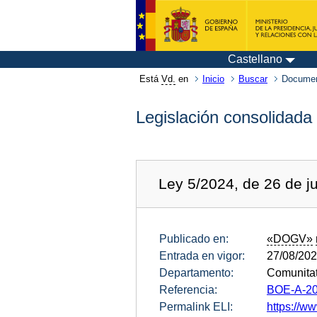
Castellano
Está
Vd.
en
Inicio
Buscar
Documen
Legislación consolidada
Ley 5/2024, de 26 de j
Publicado en:
«DOGV»
Entrada en vigor:
27/08/20
Departamento:
Comunitat
Referencia:
BOE-A-20
Permalink ELI:
https://ww