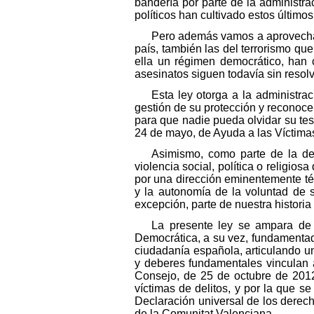
bandería por parte de la administr
políticos han cultivado estos último
Pero además vamos a aprovechar e
país, también las del terrorismo qu
ella un régimen democrático, han 
asesinatos siguen todavía sin resol
Esta ley otorga a la administrac
gestión de su protección y reconoce 
para que nadie pueda olvidar su te
24 de mayo, de Ayuda a las Víctimas
Asimismo, como parte de la des
violencia social, política o religio
por una dirección eminentemente téc
y la autonomía de la voluntad de s
excepción, parte de nuestra historia 
La presente ley se ampara de 
Democrática, a su vez, fundamentad
ciudadanía española, articulando u
y deberes fundamentales vinculan a
Consejo, de 25 de octubre de 2012
víctimas de delitos, y por la que s
Declaración universal de los derec
de la Comunitat Valenciana.