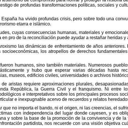
testigo de profundas transformaciones políticas, sociales y cul
, España ha vivido profundas crisis, pero sobre todo una con
rrorismo etarra e islámico.
itudes, cuyas consecuencias humanas, materiales y emocional
 en pro de la reconciliación puede ayudar a restañar heridas y a 
paroxismo las dinámicas de enfrentamiento de años anteriores.
as socioeconómicas, los atropellos de derechos fundamentales
o fueron humanos, sino también materiales. Numerosos pueblo
ásticamente y hubo que esperar varias décadas hasta recu
sias, museos, edificios civiles, universidades o archivos histór
 de aristas requiere aproximaciones plurales, desapasionad
da República, la Guerra Civil y el franquismo. Ni entre lo
ológicos e interpretativos sobre los principales procesos socia
ticular e inexpugnable acervo de recuerdos y relatos heredado
que no importa el bando, ni el origen, ni las creencias, el sufr
íctimas con independencia del lugar donde cayesen, y es obl
na y sobre la base de la promoción de la convivencia y de la 
frontación partidista, nos recuerde con una visión objetiva cu