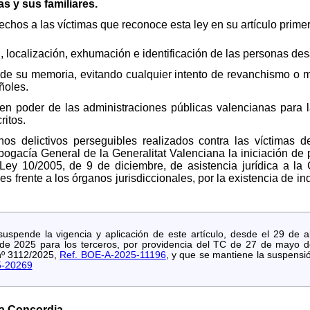
as y sus familiares.
chos a las víctimas que reconoce esta ley en su artículo primer
, localización, exhumación e identificación de las personas de
 de su memoria, evitando cualquier intento de revanchismo o m
ñoles.
en poder de las administraciones públicas valencianas para l
ritos.
hos delictivos perseguibles realizados contra las víctimas d
Abogacía General de la Generalitat Valenciana la iniciación de
Ley 10/2005, de 9 de diciembre, de asistencia jurídica a la Ge
 frente a los órganos jurisdiccionales, por la existencia de in
spende la vigencia y aplicación de este artículo, desde el 29 de ab
 de 2025 para los terceros, por providencia del TC de 27 de mayo d
 nº 3112/2025,
Ref. BOE-A-2025-11196
, y que se mantiene la suspensi
5-20269
la Concordia.