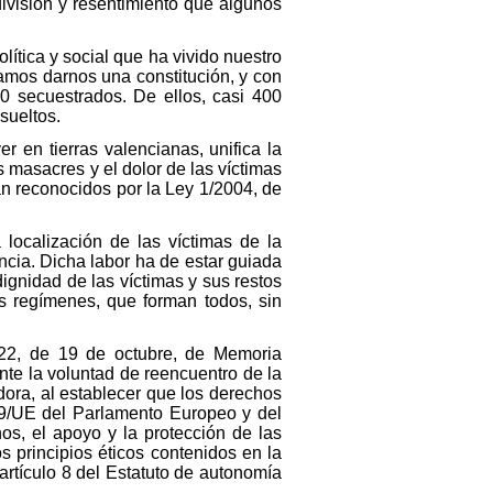
ivisión y resentimiento que algunos
ítica y social que ha vivido nuestro
ramos darnos una constitución, y con
0 secuestrados. De ellos, casi 400
sueltos.
r en tierras valencianas, unifica la
 masacres y el dolor de las víctimas
n reconocidos por la Ley 1/2004, de
localización de las víctimas de la
ancia. Dicha labor ha de estar guiada
ignidad de las víctimas y sus restos
os regímenes, que forman todos, sin
022, de 19 de octubre, de Memoria
te la voluntad de reencuentro de la
ora, al establecer que los derechos
/29/UE del Parlamento Europeo y del
s, el apoyo y la protección de las
s principios éticos contenidos en la
rtículo 8 del Estatuto de autonomía