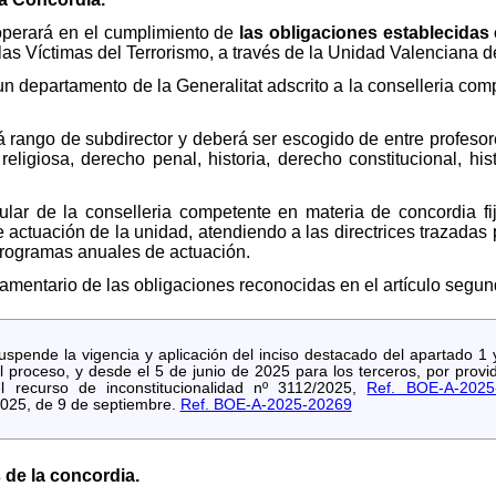
operará en el cumplimiento de
las obligaciones establecidas 
as Víctimas del Terrorismo, a través de la Unidad Valenciana d
un departamento de la Generalitat adscrito a la conselleria co
rá rango de subdirector y deberá ser escogido de entre profesor
religiosa, derecho penal, historia, derecho constitucional, hist
ular de la conselleria competente en materia de concordia fij
e actuación de la unidad, atendiendo a las directrices trazadas 
programas anuales de actuación.
glamentario de las obligaciones reconocidas en el artículo segun
pende la vigencia y aplicación del inciso destacado del apartado 1 
el proceso, y desde el 5 de junio de 2025 para los terceros, por pro
l recurso de inconstitucionalidad nº 3112/2025,
Ref. BOE-A-2025
2025, de 9 de septiembre.
Ref. BOE-A-2025-20269
 de la concordia.