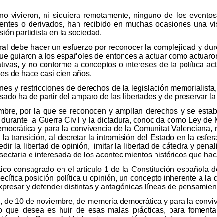
o vivieron, ni siquiera remotamente, ninguno de los eventos
entes o derivados, han recibido en muchas ocasiones una vi
sión partidista en la sociedad.
al debe hacer un esfuerzo por reconocer la complejidad y dur
e guiaron a los españoles de entonces a actuar como actuaron
tivas, y no conforme a conceptos o intereses de la política ac
es de hace casi cien años.
ones y restricciones de derechos de la legislación memorialista,
asado ha de partir del amparo de las libertades y de preservar l
mbre, por la que se reconocen y amplían derechos y se esta
durante la Guerra Civil y la dictadura, conocida como Ley de 
ocrática y para la convivencia de la Comunitat Valenciana, no
la transición, al decretar la intromisión del Estado en la esfe
r la libertad de opinión, limitar la libertad de cátedra y penali
 sectaria e interesada de los acontecimientos históricos que hace
tico consagrado en el artículo 1 de la Constitución española d
cífica posición política u opinión, un concepto inherente a la
xpresar y defender distintas y antagónicas líneas de pensamien
, de 10 de noviembre, de memoria democrática y para la conviv
lo que desea es huir de esas malas prácticas, para fomentar