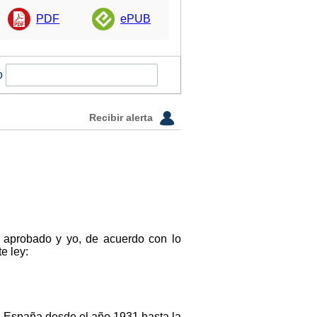
PDF
ePUB
o
Recibir alerta
n aprobado y yo, de acuerdo con lo
e ley:
de España desde el año 1931 hasta la