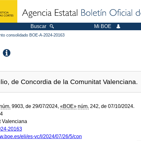
Buscar
Mi BOE
to consolidado BOE-A-2024-20163
ulio, de Concordia de la Comunitat Valenciana.
núm.
9903, de 29/07/2024,
«BOE»
núm.
242, de 07/10/2024.
24
 Valenciana
24-20163
w.boe.es/eli/es-vc/l/2024/07/26/5/con