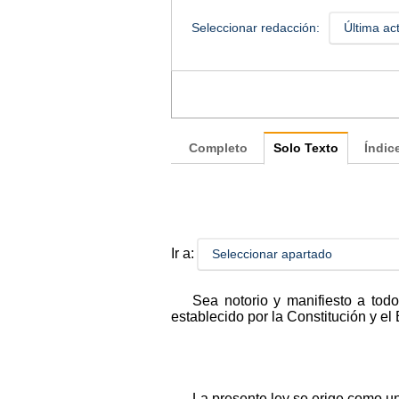
Seleccionar redacción:
Última ac
Completo
Solo Texto
Índic
Ir a:
Seleccionar apartado
Sea notorio y manifiesto a to
establecido por la Constitución y el
La presente ley se erige como u