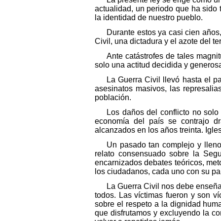
actualidad, un periodo que ha sido 
la identidad de nuestro pueblo.
Durante estos ya casi cien años
Civil, una dictadura y el azote del te
Ante catástrofes de tales magn
solo una actitud decidida y generosa
La Guerra Civil llevó hasta el 
asesinatos masivos, las represali
población.
Los daños del conflicto no sol
economía del país se contrajo dr
alcanzados en los años treinta. Igle
Un pasado tan complejo y lleno
relato consensuado sobre la Segun
encarnizados debates teóricos, metod
los ciudadanos, cada uno con su par
La Guerra Civil nos debe enseñar 
todos. Las víctimas fueron y son v
sobre el respeto a la dignidad huma
que disfrutamos y excluyendo la con