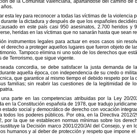
ación de la Comunitat Valenciana, apartándose del camino de d
s años.
sta ley para reconocer a todas las víctimas de la violencia pol
e durante la dictadura y después de que los españoles decidié
causado en este país casi 950 asesinatos, 2.700 heridos y 9
verse, heridas en las víctimas que no sanarán hasta que sean re
ión instrumentos legales para actuar en esos casos sin resolve
el derecho a proteger aquellos lugares que fueron objeto de las
stimonio. Tampoco elimina ni uno solo de los derechos que está
 de Terrorismo, que sigue vigente.
eada concordia, se debe satisfacer la justa demanda de la 
sa durante aquella época, con independencia de su credo o milit
nica, que garantice al mismo tiempo el debido respeto por la d
us familias; sin reabrir las cuestiones de la legitimidad de l
patria.
una parte en las competencias atribuidas por la Ley 20/2
a en la Constitución española de 1978, que tradujo jurídicamen
n estado social y democrático de derecho con vocación integrad
 todos los poderes públicos. Por otra, en la Directiva 2012
, por la que se establecen normas mínimas sobre los derecho
e sustituye la Decisión marco 2001/220/JAI del Consejo, y en lo
hos humanos y al deber de protección y respeto que impone el a