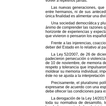
volver a repetirlos jamás.
Las nuevas generaciones, que n
entre hermanos, ni de sus anteced
única finalidad es alimentar una divi
Una sociedad democrática y plur
ánimo de comprender las razones qu
horizonte de experiencias y expecta
que vivieron o pensaron los español
Frente a las injerencias, coacci
deber del Estado en lo relativo al p
La Ley 52/2007, de 26 de dicie
padecieron persecución o violencia 
de 10 de noviembre, de memoria dem
respeto y tolerancia que impulsaron 
moldear su memoria individual, impedi
éste no se ajusta a la interpretación
Precisamente, el pluralismo polí
expresarse de acuerdo con una espe
debe ofrecer las condiciones para e
La derogación de la Ley 14/2017
toda su normativa de desarrollo, 