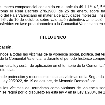
l marco competencial contenido en el artículo 49.1.1.º, 4.º, 5.º
como el Real Decreto 278/1980, de 25 de enero, sobre tra
o del País Valenciano en materia de actividades molestas, insal
984, de 10 de octubre, sobre valoración definitiva, ampliación
nsferidos en fase preautonómica a la Comunitat Valenciana en 
TÍTULO ÚNICO
icación.
oce a todas las víctimas de la violencia social, política, del t
io de la Comunitat Valenciana durante el periodo histórico compr
en esta ley serán de aplicación en el territorio de la Comunita
petencias.
 de protección y reconocimiento a las víctimas de la Segunda 
la Ley 20/2022, de 19 de octubre, de Memoria Democrática.
las víctimas del terrorismo como víctimas de violencia soci
n se regirá por lo dispuesto en esta ley y en la Ley 1/2004, de