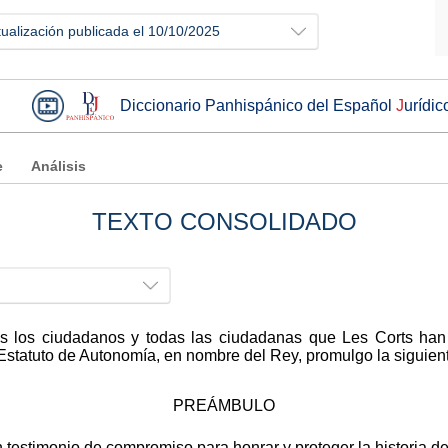
tualización publicada el 10/10/2025
Diccionario Panhispánico del Español
J
urídic
e
Análisis
TEXTO CONSOLIDADO
dos los ciudadanos y todas las ciudadanas que Les Corts ha
 Estatuto de Autonomía, en nombre del Rey, promulgo la siguient
PREÁMBULO
n testimonio de compromiso para honrar y proteger la historia 