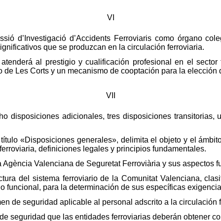
VI
issió d’Investigació d’Accidents Ferroviaris como órgano col
gnificativos que se produzcan en la circulación ferroviaria.
tenderá al prestigio y cualificación profesional en el sector
 de Les Corts y un mecanismo de cooptación para la elección d
VII
cho disposiciones adicionales, tres disposiciones transitorias,
por título «Disposiciones generales», delimita el objeto y el ámbi
erroviaria, definiciones legales y principios fundamentales.
e la Agència Valenciana de Seguretat Ferroviària y sus aspectos
tructura del sistema ferroviario de la Comunitat Valenciana, cl
 o funcional, para la determinación de sus específicas exigenci
n de seguridad aplicable al personal adscrito a la circulación f
ión de seguridad que las entidades ferroviarias deberán obtener c