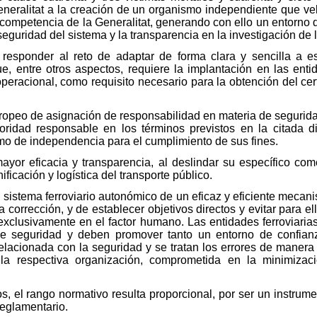
eneralitat a la creación de un organismo independiente que ve
de competencia de la Generalitat, generando con ello un entorno 
guridad del sistema y la transparencia en la investigación de 
 responder al reto de adaptar de forma clara y sencilla a es
, entre otros aspectos, requiere la implantación en las enti
operacional, como requisito necesario para la obtención del cer
opeo de asignación de responsabilidad en materia de seguridad
oridad responsable en los términos previstos en la citada di
como de independencia para el cumplimiento de sus fines.
ayor eficacia y transparencia, al deslindar su específico co
nificación y logística del transporte público.
r el sistema ferroviario autonómico de un eficaz y eficiente mec
a corrección, y de establecer objetivos directos y evitar para e
xclusivamente en el factor humano. Las entidades ferroviaria
 de seguridad y deben promover tanto un entorno de confia
elacionada con la seguridad y se tratan los errores de manera
 la respectiva organización, comprometida en la minimizac
, el rango normativo resulta proporcional, por ser un instrum
reglamentario.