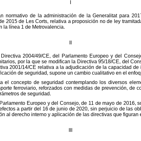
I
lan normativo de la administración de la Generalitat para 20
de 2015 de Les Corts, relativa a proposición no de ley tramitad
n la línea 1 de Metrovalencia.
II
 Directiva 2004/49/CE, del Parlamento Europeo y del Consejo
itarios, por la que se modifican la Directiva 95/18/CE, del Con
ctiva 2001/14/CE relativa a la adjudicación de la capacidad de in
ificación de seguridad, supone un cambio cualitativo en el enfoq
a el concepto de seguridad contemplando los diversos ele
porte ferroviario, reforzados con medidas de prevención, de con
arámetros de seguridad.
 Parlamento Europeo y del Consejo, de 11 de mayo de 2016, sob
efectos a partir del 16 de junio de 2020, sin perjuicio de las 
ón al derecho interno y aplicación de las directivas que figuran 
III