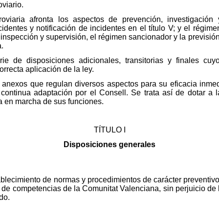
oviario.
rroviaria afronta los aspectos de prevención, investigació
identes y notificación de incidentes en el título V; y el régime
a inspección y supervisión, el régimen sancionador y la previs
.
e de disposiciones adicionales, transitorias y finales cuy
rrecta aplicación de la ley.
nexos que regulan diversos aspectos para su eficacia inmediat
 continua adaptación por el Consell. Se trata así de dotar a
ta en marcha de sus funciones.
TÍTULO I
Disposiciones generales
stablecimiento de normas y procedimientos de carácter preventiv
to de competencias de la Comunitat Valenciana, sin perjuicio 
do.