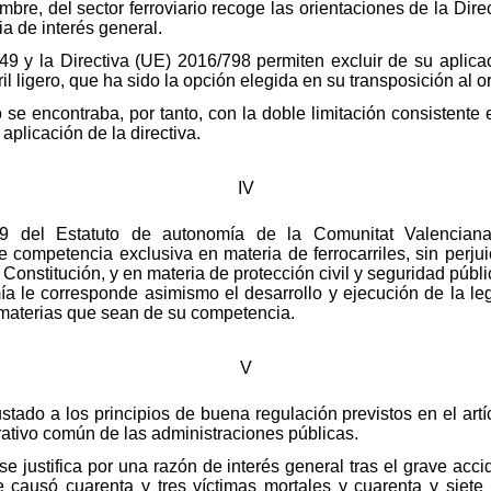
bre, del sector ferroviario recoge las orientaciones de la Dir
ria de interés general.
4/49 y la Directiva (UE) 2016/798 permiten excluir de su aplic
ril ligero, que ha sido la opción elegida en su transposición al 
o se encontraba, por tanto, con la doble limitación consistente
aplicación de la directiva.
IV
9 del Estatuto de autonomía de la Comunitat Valenciana
ne competencia exclusiva en materia de ferrocarriles, sin perj
a Constitución, y en materia de protección civil y seguridad púb
mía le corresponde asimismo el desarrollo y ejecución de la le
materias que sean de su competencia.
V
ajustado a los principios de buena regulación previstos en el ar
rativo común de las administraciones públicas.
 se justifica por una razón de interés general tras el grave acc
e causó cuarenta y tres víctimas mortales y cuarenta y siete 