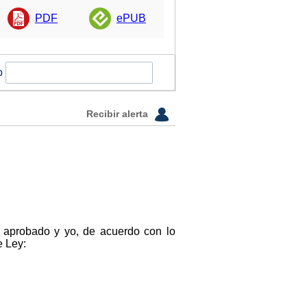
PDF
ePUB
o
Recibir alerta
n aprobado y yo, de acuerdo con lo
e Ley: