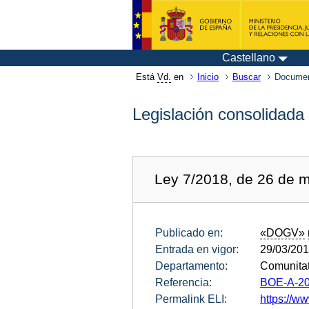
Castellano
Está
Vd.
en
Inicio
Buscar
Documen
Legislación consolidada
Ley 7/2018, de 26 de m
Publicado en:
«DOGV»
Entrada en vigor:
29/03/20
Departamento:
Comunitat
Referencia:
BOE-A-20
Permalink ELI:
https://ww