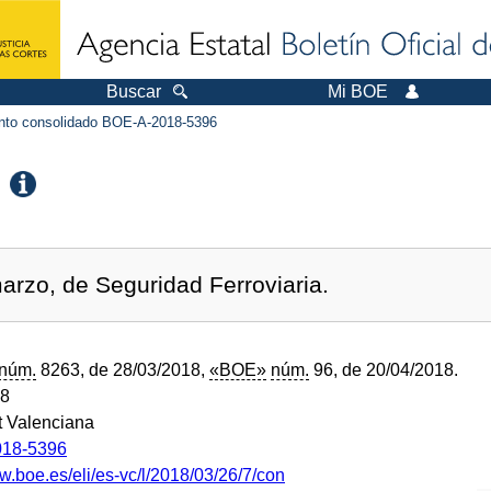
Buscar
Mi BOE
to consolidado BOE-A-2018-5396
arzo, de Seguridad Ferroviaria.
núm.
8263, de 28/03/2018,
«BOE»
núm.
96, de 20/04/2018.
18
 Valenciana
18-5396
w.boe.es/eli/es-vc/l/2018/03/26/7/con