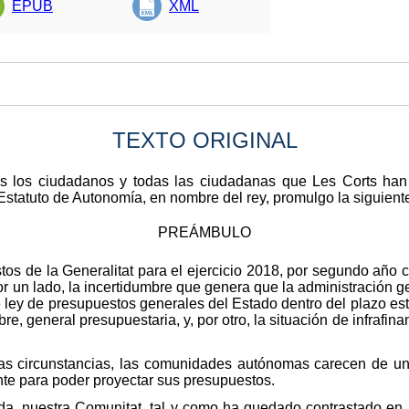
EPUB
XML
TEXTO ORIGINAL
dos los ciudadanos y todas las ciudadanas que Les Corts ha
 Estatuto de Autonomía, en nombre del rey, promulgo la siguient
PREÁMBULO
os de la Generalitat para el ejercicio 2018, por segundo año c
or un lado, la incertidumbre que genera que la administración g
ley de presupuestos generales del Estado dentro del plazo estab
e, general presupuestaria, y, por otro, la situación de infrafi
as circunstancias, las comunidades autónomas carecen de un 
nte para poder proyectar sus presupuestos.
nda, nuestra Comunitat, tal y como ha quedado contrastado en 