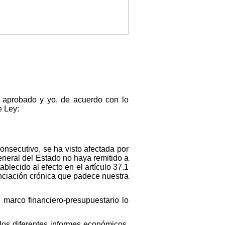
n aprobado y yo, de acuerdo con lo
e Ley:
onsecutivo, se ha visto afectada por
eneral del Estado no haya remitido a
lecido al efecto en el artículo 37.1
nanciación crónica que padece nuestra
marco financiero-presupuestario lo
los diferentes informes económicos,