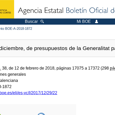
Buscar
Mi BOE
to BOE-A-2018-1872
iciembre, de presupuestos de la Generalitat pa
.
38, de 12 de febrero de 2018, páginas 17075 a 17372 (298
pá
ones generales
alenciana
8-1872
boe.es/eli/es-vc/l/2017/12/29/22