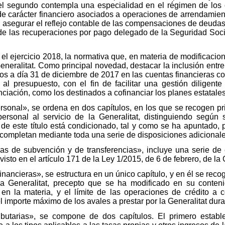
; el segundo contempla una especialidad en el régimen de lo
 de carácter financiero asociados a operaciones de arrendamie
a asegurar el reflejo contable de las compensaciones de deudas,
 de las recuperaciones por pago delegado de la Seguridad Socia
a el ejercicio 2018, la normativa que, en materia de modificaci
eneralitat. Como principal novedad, destacar la inclusión entre
dos a día 31 de diciembre de 2017 en las cuentas financieras c
al presupuesto, con el fin de facilitar una gestión diligent
ciación, como los destinados a cofinanciar los planes estatales
 personal», se ordena en dos capítulos, en los que se recogen p
ersonal al servicio de la Generalitat, distinguiendo según 
o de este título está condicionado, tal y como se ha apuntado,
e completan mediante toda una serie de disposiciones adicionale
íneas de subvención y de transferencias», incluye una serie d
sto en el artículo 171 de la Ley 1/2015, de 6 de febrero, de la 
 financieras», se estructura en un único capítulo, y en él se re
 Generalitat, precepto que se ha modificado en su conteni
n la materia, y el límite de las operaciones de crédito a co
 importe máximo de los avales a prestar por la Generalitat dura
ributarias», se compone de dos capítulos. El primero estable