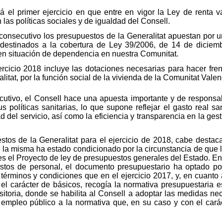
á el primer ejercicio en que entre en vigor la Ley de renta v
las políticas sociales y de igualdad del Consell.
consecutivo los presupuestos de la Generalitat apuestan por u
destinados a la cobertura de Ley 39/2006, de 14 de diciem
 en situación de dependencia en nuestra Comunitat.
jercicio 2018 incluye las dotaciones necesarias para hacer fre
litat, por la función social de la vivienda de la Comunitat Vale
secutivo, el Consell hace una apuesta importante y de respon
 políticas sanitarias, lo que supone reflejar el gasto real san
ad del servicio, así como la eficiencia y transparencia en la ges
stos de la Generalitat para el ejercicio de 2018, cabe desta
e la misma ha estado condicionado por la circunstancia de que 
s el Proyecto de ley de presupuestos generales del Estado. En e
astos de personal, el documento presupuestario ha optado por
rminos y condiciones que en el ejercicio 2017, y, en cuanto a
n el carácter de básicos, recogía la normativa presupuestaria 
sitoria, donde se habilita al Consell a adoptar las medidas ne
e empleo público a la normativa que, en su caso y con el cará