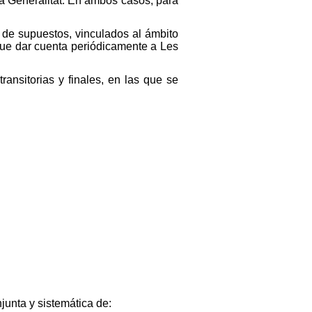
 la Generalitat. En ambos casos, para
to de supuestos, vinculados al ámbito
ue dar cuenta periódicamente a Les
ransitorias y finales, en las que se
njunta y sistemática de: