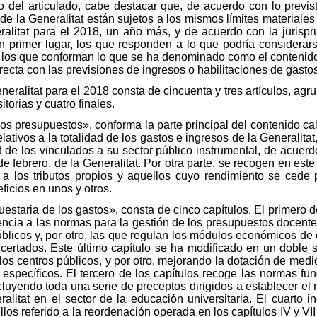
 del articulado, cabe destacar que, de acuerdo con lo previst
de la Generalitat están sujetos a los mismos límites materiales 
alitat para el 2018, un año más, y de acuerdo con la jurispru
en primer lugar, los que responden a lo que podría considerar
o, los que conforman lo que se ha denominado como el contenido
ecta con las previsiones de ingresos o habilitaciones de gastos
ralitat para el 2018 consta de cincuenta y tres artículos, agrupa
itorias y cuatro finales.
e los presupuestos», conforma la parte principal del contenido c
ativos a la totalidad de los gastos e ingresos de la Generalitat,
t de los vinculados a su sector público instrumental, de acuerd
de febrero, de la Generalitat. Por otra parte, se recogen en este
n a los tributos propios y aquellos cuyo rendimiento se cede 
ficios en unos y otros.
upuestaria de los gastos», consta de cinco capítulos. El primero
ncia a las normas para la gestión de los presupuestos docentes 
úblicos y, por otro, las que regulan los módulos económicos de 
certados. Este último capítulo se ha modificado en un doble s
los centros públicos, y por otro, mejorando la dotación de me
específicos. El tercero de los capítulos recoge las normas fun
cluyendo toda una serie de preceptos dirigidos a establecer el 
alitat en el sector de la educación universitaria. El cuarto i
llos referido a la reordenación operada en los capítulos IV y VII