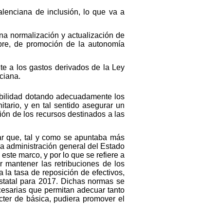
alenciana de inclusión, lo que va a
na normalización y actualización de
bre, de promoción de la autonomía
nte a los gastos derivados de la Ley
nciana.
sabilidad dotando adecuadamente los
itario, y en tal sentido asegurar un
tión de los recursos destinados a las
car que, tal y como se apuntaba más
la administración general del Estado
ste marco, y por lo que se refiere a
 mantener las retribuciones de los
 la tasa de reposición de efectivos,
estatal para 2017. Dichas normas se
cesarias que permitan adecuar tanto
cter de básica, pudiera promover el