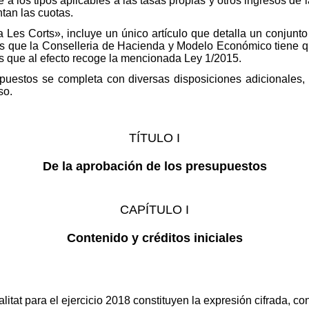
 a los tipos aplicables a las tasas propias y otros ingresos de
ntan las cuotas.
n a Les Corts», incluye un único artículo que detalla un conjun
os que la Conselleria de Hacienda y Modelo Económico tiene q
es que al efecto recoge la mencionada Ley 1/2015.
puestos se completa con diversas disposiciones adicionales, t
so.
TÍTULO I
De la aprobación de los presupuestos
CAPÍTULO I
Contenido y créditos iniciales
itat para el ejercicio 2018 constituyen la expresión cifrada, co