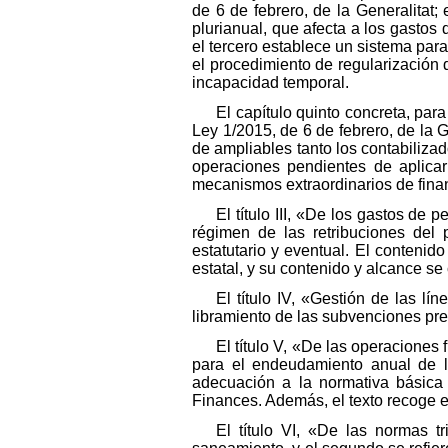
de 6 de febrero, de la Generalitat
plurianual, que afecta a los gastos
el tercero establece un sistema par
el procedimiento de regularización
incapacidad temporal.
El capítulo quinto concreta, par
Ley 1/2015, de 6 de febrero, de la G
de ampliables tanto los contabiliza
operaciones pendientes de aplicar 
mecanismos extraordinarios de finan
El título III, «De los gastos de
régimen de las retribuciones del p
estatutario y eventual. El contenid
estatal, y su contenido y alcance s
El título IV, «Gestión de las l
libramiento de las subvenciones previ
El título V, «De las operaciones
para el endeudamiento anual de la
adecuación a la normativa básica e
Finances. Además, el texto recoge el
El título VI, «De las normas t