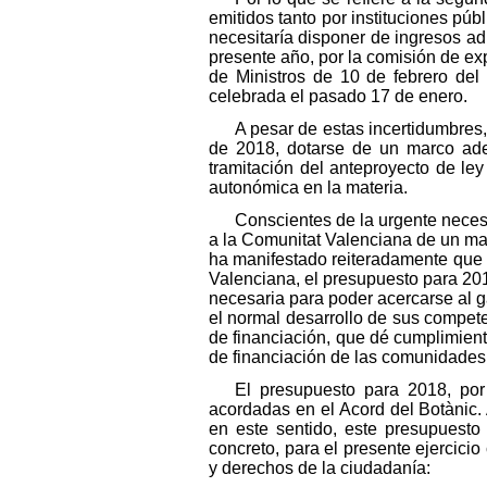
emitidos tanto por instituciones p
necesitaría disponer de ingresos adi
presente año, por la comisión de ex
de Ministros de 10 de febrero del
celebrada el pasado 17 de enero.
A pesar de estas incertidumbres, 
de 2018, dotarse de un marco adec
tramitación del anteproyecto de ley
autonómica en la materia.
Conscientes de la urgente nece
a la Comunitat Valenciana de un mar
ha manifestado reiteradamente que c
Valenciana, el presupuesto para 201
necesaria para poder acercarse al ga
el normal desarrollo de sus compete
de financiación, que dé cumplimiento
de financiación de las comunidades 
El presupuesto para 2018, por
acordadas en el Acord del Botànic. 
en este sentido, este presupuesto
concreto, para el presente ejercicio
y derechos de la ciudadanía: