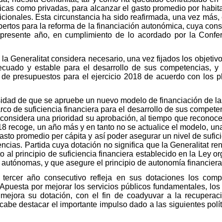
úblicas como privadas, para alcanzar el gasto promedio por hab
cionales. Esta circunstancia ha sido reafirmada, una vez más, e
pertos para la reforma de la financiación autonómica, cuya cons
 presente año, en cumplimiento de lo acordado por la Conf
la Generalitat considera necesario, una vez fijados los objetivos
uado y estable para el desarrollo de sus competencias, y 
 de presupuestos para el ejercicio 2018 de acuerdo con los pl
sidad de que se apruebe un nuevo modelo de financiación de 
co de suficiencia financiera para el desarrollo de sus competen
onsidera una prioridad su aprobación, al tiempo que reconoce 
8 recoge, un año más y en tanto no se actualice el modelo, una
sto promedio per cápita y así poder asegurar un nivel de sufici
ncias. Partida cuya dotación no significa que la Generalitat r
 al principio de suficiencia financiera establecido en la Ley o
autónomas, y que asegure el principio de autonomía financiera
 tercer año consecutivo refleja en sus dotaciones los comp
Apuesta por mejorar los servicios públicos fundamentales, los 
 mejora su dotación, con el fin de coadyuvar a la recupera
 cabe destacar el importante impulso dado a las siguientes polí