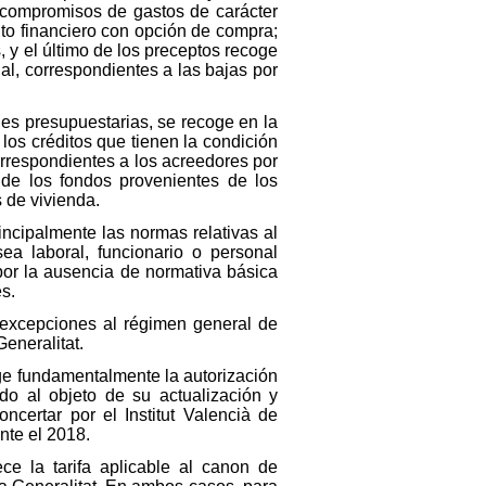
s compromisos de gastos de carácter
nto financiero con opción de compra;
 y el último de los preceptos recoge
l, correspondientes a las bajas por
ones presupuestarias, se recoge en la
 los créditos que tienen la condición
orrespondientes a los acreedores por
e de los fondos provenientes de los
 de vivienda.
rincipalmente las normas relativas al
sea laboral, funcionario o personal
 por la ausencia de normativa básica
s.
e excepciones al régimen general de
Generalitat.
coge fundamentalmente la autorización
do al objeto de su actualización y
ncertar por el Institut Valencià de
nte el 2018.
ce la tarifa aplicable al canon de