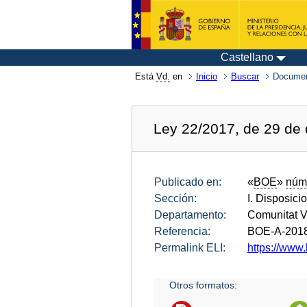
Castellano
Está
Vd.
en
Inicio
Buscar
Documen
Ley 22/2017, de 29 de d
Publicado en:
«
BOE
»
núm
Sección:
I. Disposici
Departamento:
Comunitat V
Referencia:
BOE-A-201
Permalink ELI:
https://www.
Otros formatos: