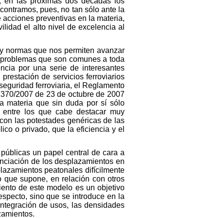
, en las próximas dos décadas los
ontramos, pues, no tan sólo ante la
 acciones preventivas en la materia,
lidad el alto nivel de excelencia al
s y normas que nos permiten avanzar
 a problemas que son comunes a toda
cia por una serie de interesantes
restación de servicios ferroviarios
 seguridad ferroviaria, el Reglamento
 1370/2007 de 23 de octubre de 2007
la materia que sin duda por sí sólo
, entre los que cabe destacar muy
 con las potestades genéricas de las
co o privado, que la eficiencia y el
s públicas un papel central de cara a
tenciación de los desplazamientos en
plazamientos peatonales difícilmente
o que supone, en relación con otros
iento de este modelo es un objetivo
especto, sino que se introduce en la
integración de usos, las densidades
azamientos.