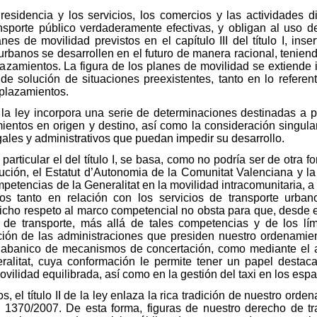
esidencia y los servicios, los comercios y las actividades dis
ansporte público verdaderamente efectivas, y obligan al uso de
es de movilidad previstos en el capítulo III del título I, in
urbanos se desarrollen en el futuro de manera racional, tenien
lazamientos. La figura de los planes de movilidad se extiende 
e solución de situaciones preexistentes, tanto en lo refere
plazamientos.
, la ley incorpora una serie de determinaciones destinadas a 
ientos en origen y destino, así como la consideración singular
gales y administrativos que puedan impedir su desarrollo.
 particular el del título I, se basa, como no podría ser de otra f
ución, el Estatut d’Autonomia de la Comunitat Valenciana y la
etencias de la Generalitat en la movilidad intracomunitaria, a 
tos tanto en relación con los servicios de transporte urba
cho respeto al marco competencial no obsta para que, desde el
 de transporte, más allá de tales competencias y de los lími
ción de las administraciones que presiden nuestro ordenamien
o abanico de mecanismos de concertación, como mediante el 
eralitat, cuya conformación le permite tener un papel destac
ovilidad equilibrada, así como en la gestión del taxi en los esp
s, el título II de la ley enlaza la rica tradición de nuestro orde
 1370/2007. De esta forma, figuras de nuestro derecho de tr