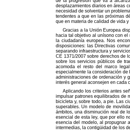
de la progresión que va a alcanz
desplazamientos diarios en áreas c
necesidad de solventar un problema 
tendentes a que en las próximas déc
que en materia de calidad de vida y
Gracias a la Unión Europea disp
hacia tal objetivo al unísono con 
la ciudadanía europea. Nos encon
disposiciones: las Directivas comu
separando infraestructura y servicio
CE 1371/2007 sobre derechos de los
sobre los servicios públicos de tr
acomoda el resto del marco legal
especialmente la consideración de l
administraciones de ordenación y ges
interés general aconsejen en cada 
Aplicando los criterios antes se
impulsar patrones equilibrados de mo
bicicleta y, sobre todo, a pie. Las
superables. Un modelo de movilidad
ámbitos, una disminución real de l
esencial de esta ley, que por ello 
esencia del modelo, al propugnar a
intermedias, la contigüidad de los d