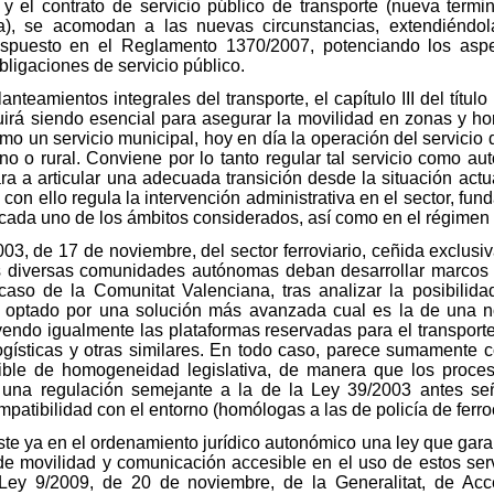
y el contrato de servicio público de transporte (nueva termin
ra), se acomodan a las nuevas circunstancias, extendiéndol
dispuesto en el Reglamento 1370/2007, potenciando los aspect
ligaciones de servicio público.
teamientos integrales del transporte, el capítulo III del título
eguirá siendo esencial para asegurar la movilidad en zonas y h
o un servicio municipal, hoy en día la operación del servicio 
ano o rural. Conviene por lo tanto regular tal servicio como a
 a articular una adecuada transición desde la situación actual
ón con ello regula la intervención administrativa en el sector, f
cada uno de los ámbitos considerados, así como en el régimen ta
3, de 17 de noviembre, del sector ferroviario, ceñida exclusiva
as diversas comunidades autónomas deban desarrollar marcos 
el caso de la Comunitat Valenciana, tras analizar la posibilid
se ha optado por una solución más avanzada cual es la de una 
luyendo igualmente las plataformas reservadas para el transpor
s logísticas y otras similares. En todo caso, parece sumamente
osible de homogeneidad legislativa, de manera que los proces
ey una regulación semejante a la de la Ley 39/2003 antes s
atibilidad con el entorno (homólogas a las de policía de ferrocar
te ya en el ordenamiento jurídico autonómico una ley que garan
 de movilidad y comunicación accesible en el uso de estos ser
Ley 9/2009, de 20 de noviembre, de la Generalitat, de Acce