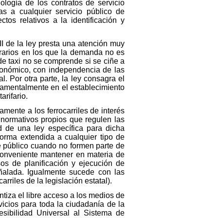
ología de los contratos de servicio
as a cualquier servicio público de
os relativos a la identificación y
 II de la ley presta una atención muy
orarios en los que la demanda no es
de taxi no se comprende si se ciñe a
utonómico, con independencia de las
. Por otra parte, la ley consagra el
undamentalmente en el establecimiento
rifario.
mente a los ferrocarriles de interés
normativos propios que regulen las
ad de una ley específica para dicha
norma extendida a cualquier tipo de
te público cuando no formen parte de
 conveniente mantener en materia de
os de planificación y ejecución de
eñalada. Igualmente sucede con las
riles de la legislación estatal).
tiza el libre acceso a los medios de
vicios para toda la ciudadanía de la
sibilidad Universal al Sistema de