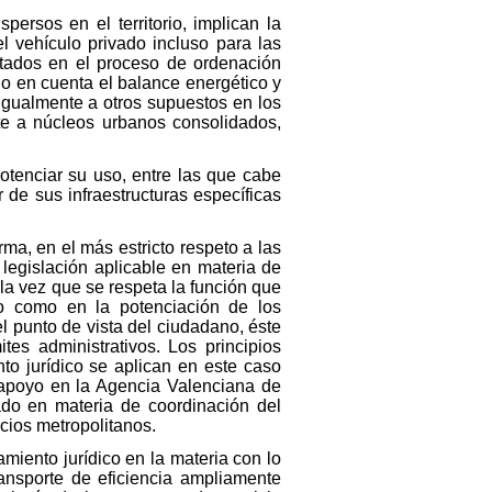
persos en el territorio, implican la
l vehículo privado incluso para las
sertados en el proceso de ordenación
do en cuenta el balance energético y
igualmente a otros supuestos en los
nte a núcleos urbanos consolidados,
potenciar su uso, entre las que cabe
 de sus infraestructuras específicas
orma, en el más estricto respeto a las
 legislación aplicable en materia de
la vez que se respeta la función que
no como en la potenciación de los
 punto de vista del ciudadano, éste
tes administrativos. Los principios
to jurídico se aplican en este caso
apoyo en la Agencia Valenciana de
ado en materia de coordinación del
acios metropolitanos.
namiento jurídico en la materia con lo
ansporte de eficiencia ampliamente