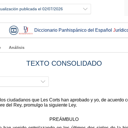
tualización publicada el 02/07/2026
Diccionario Panhispánico del Español
J
urídic
e
Análisis
TEXTO CONSOLIDADO
 los ciudadanos que Les Corts han aprobado y yo, de acuerdo co
re del Rey, promulgo la siguiente Ley.
PREÁMBULO
se han venido entrelazando en los últimos dos siglos de la h