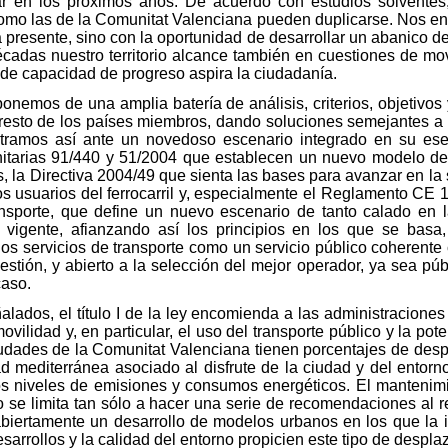
ar en los próximos años. De acuerdo con estudios solventes
omo las de la Comunitat Valenciana pueden duplicarse. Nos enc
presente, sino con la oportunidad de desarrollar un abanico de
adas nuestro territorio alcance también en cuestiones de movi
 de capacidad de progreso aspira la ciudadanía.
onemos de una amplia batería de análisis, criterios, objetivo
el resto de los países miembros, dando soluciones semejantes
tramos así ante un novedoso escenario integrado en su esen
nitarias 91/440 y 51/2004 que establecen un nuevo modelo de p
s, la Directiva 2004/49 que sienta las bases para avanzar en la
 usuarios del ferrocarril y, especialmente el Reglamento CE
ansporte, que define un nuevo escenario de tanto calado en 
 vigente, afianzando así los principios en los que se basa
os servicios de transporte como un servicio público coherente
tión, y abierto a la selección del mejor operador, ya sea públi
caso.
ñalados, el título I de la ley encomienda a las administracione
vilidad y, en particular, el uso del transporte público y la po
 ciudades de la Comunitat Valenciana tienen porcentajes de des
 mediterránea asociado al disfrute de la ciudad y del entorn
os niveles de emisiones y consumos energéticos. El mantenim
no se limita tan sólo a hacer una serie de recomendaciones al r
biertamente un desarrollo de modelos urbanos en los que la 
esarrollos y la calidad del entorno propicien este tipo de despl