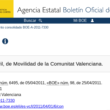
Buscar
Mi BOE
to consolidado BOE-A-2011-7330
il, de Movilidad de la Comunitat Valenciana.
núm.
6495, de 05/04/2011,
«BOE»
núm.
98, de 25/04/2011.
11
 Valenciana
11-7330
w.boe.es/eli/es-vc/l/2011/04/01/6/con