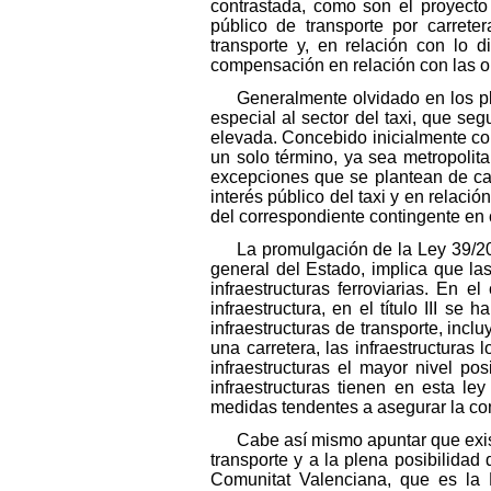
contrastada, como son el proyecto 
público de transporte por carrete
transporte y, en relación con lo 
compensación en relación con las ob
Generalmente olvidado en los plan
especial al sector del taxi, que s
elevada. Concebido inicialmente com
un solo término, ya sea metropolit
excepciones que se plantean de cara
interés público del taxi y en relaci
del correspondiente contingente en 
La promulgación de la Ley 39/200
general del Estado, implica que l
infraestructuras ferroviarias. En 
infraestructura, en el título III 
infraestructuras de transporte, inc
una carretera, las infraestructura
infraestructuras el mayor nivel p
infraestructuras tienen en esta l
medidas tendentes a asegurar la comp
Cabe así mismo apuntar que exis
transporte y a la plena posibilidad
Comunitat Valenciana, que es la 