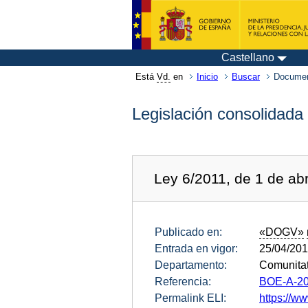
Castellano
Está
Vd.
en
Inicio
Buscar
Documen
Legislación consolidada
Ley 6/2011, de 1 de abr
Publicado en:
«DOGV»
Entrada en vigor:
25/04/20
Departamento:
Comunitat
Referencia:
BOE-A-20
Permalink ELI:
https://ww