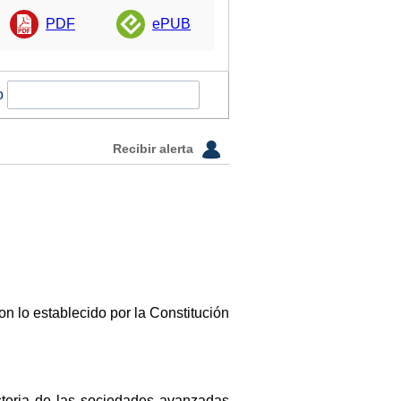
PDF
ePUB
o
Recibir alerta
n lo establecido por la Constitución
istoria de las sociedades avanzadas