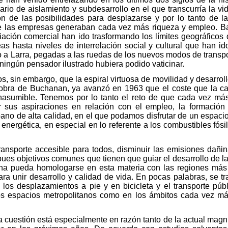
rio de aislamiento y subdesarrollo en el que transcurría la v
ón de las posibilidades para desplazarse y por lo tanto de l
ue las empresas generaban cada vez más riqueza y empleo. Barco
viación comercial han ido trasformando los límites geográficos
as hasta niveles de interrelación social y cultural que han id
o a Larra, pegadas a las ruedas de los nuevos modos de transpor
 ningún pensador ilustrado hubiera podido vaticinar.
, sin embargo, que la espiral virtuosa de movilidad y desarroll
e obra de Buchanan, ya avanzó en 1963 que el coste que la ca
inasumible. Tenemos por lo tanto el reto de que cada vez m
r sus aspiraciones en relación con el empleo, la formación 
ano de alta calidad, en el que podamos disfrutar de un espacio
 energética, en especial en lo referente a los combustibles fós
ransporte accesible para todos, disminuir las emisiones dañin
ues objetivos comunes que tienen que guiar el desarrollo de l
na pueda homologarse en esta materia con las regiones más
ra unir desarrollo y calidad de vida. En pocas palabras, se t
 los desplazamientos a pie y en bicicleta y el transporte p
los espacios metropolitanos como en los ámbitos cada vez má
a cuestión está especialmente en razón tanto de la actual magni