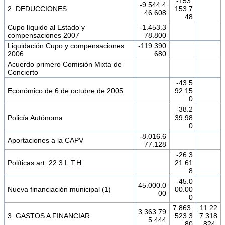
-153.
-9.544.4
2. DEDUCCIONES
153.7
46.608
48
Cupo líquido al Estado y
-1.453.3
compensaciones 2007
78.800
Liquidación Cupo y compensaciones
-119.390
2006
.680
Acuerdo primero Comisión Mixta de
Concierto
-43.5
Económico de 6 de octubre de 2005
92.15
0
-38.2
Policía Autónoma
39.98
0
-8.016.6
Aportaciones a la CAPV
77.128
-26.3
Políticas art. 22.3 L.T.H.
21.61
8
-45.0
45.000.0
Nueva financiación municipal (1)
00.00
00
0
7.863.
11.22
3.363.79
3. GASTOS A FINANCIAR
523.3
7.318
5.444
80
.824