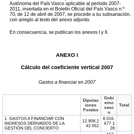
Autónoma del País Vasco aplicable al período 2007-
2011, insertada en el Boletín Oficial del País Vasco n.º
70, de 12 de abril de 2007, se procede a su subsanación,
con arreglo al texto del anexo adjunto.
En consecuencia, se publican los anexos I y II.
ANEXO I
Cálculo del coeficiente vertical 2007
Gastos a financiar en 2007
Gobi
Diputac
erno
iones
Total
vasc
Forales
o
1. GASTOS A FINANCIAR CON
8.016.
12.908.2
INGRESOS DERIVADOS DE LA
677.1
42.052
GESTIÓN DEL CONCIERTO
28