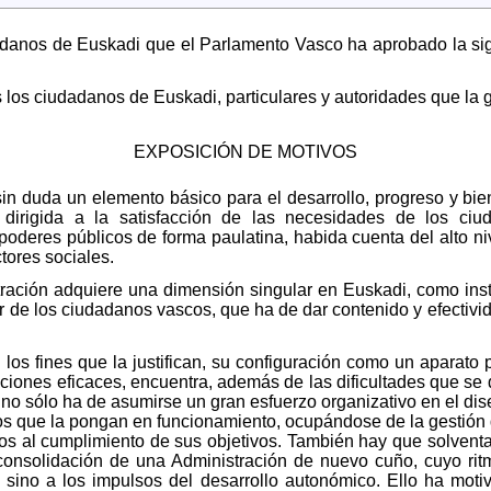
danos de Euskadi que el Parlamento Vasco ha aprobado la sigu
 los ciudadanos de Euskadi, particulares y autoridades que la
EXPOSICIÓN DE MOTIVOS
 sin duda un elemento básico para el desarrollo, progreso y b
, dirigida a la satisfacción de las necesidades de los ci
poderes públicos de forma paulatina, habida cuenta del alto ni
tores sociales.
tración adquiere una dimensión singular en Euskadi, como ins
r de los ciudadanos vascos, que ha de dar contenido y efectiv
los fines que la justifican, su configuración como un aparato p
ciones eficaces, encuentra, además de las dificultades que se
 no sólo ha de asumirse un gran esfuerzo organizativo en el d
 que la pongan en funcionamiento, ocupándose de la gestión d
 al cumplimiento de sus objetivos. También hay que solventa
 consolidación de una Administración de nuevo cuño, cuyo ri
, sino a los impulsos del desarrollo autonómico. Ello ha mot