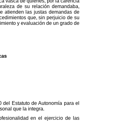
ica vasca de quienes, por la carencia
turaleza de su relación demandaba,
 se atienden las justas demandas de
cedimientos que, sin perjuicio de su
ocimiento y evaluación de un grado de
cas
10 del Estatuto de Autonomía para el
sonal que la integra.
fesionalidad en el ejercicio de las