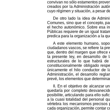
convivan no sólo estamentos proven
creados por la Administración autón
cuyo régimen y situación, a pesar de
De otro lado la idea de Admini
Comunes, sino que el concepto, par
el hecho autonómico. Sobre esa in
Públicas requiere de un igual trata
predica para la organización a la qu
A este elemento humano, soport
ciudadanos vascos, se refiere la pr
que, dentro del margen que ofrece 
la presente ley, en desarrollo de 
estructurales de lo que habrá de 
constitucionalmente obligado respe
únicamente el hilo conductor de la
Administración, el desarrollo reg
prevé, los elementos que determinará
II. En el objetivo de alcanzar 
quedaría por completo desvanecido 
posibilite, articulando para ello su
a la cuasi totalidad del personal 
vértebra los mecanismos precisos p
cada organización, permite contar c