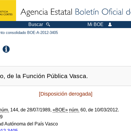
Buscar
Mi BOE
to consolidado BOE-A-2012-3405
io, de la Función Pública Vasca.
[Disposición derogada]
núm.
144, de 28/07/1989,
«BOE»
núm.
60, de 10/03/2012.
89
d Autónoma del País Vasco
12-3405