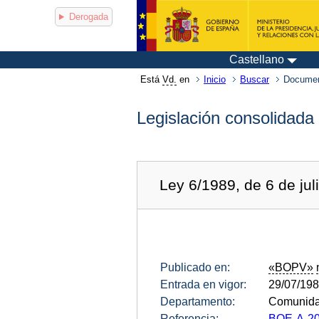
Derogada
Castellano
Está
Vd.
en
Inicio
Buscar
Documen
Legislación consolidada
Ley 6/1989, de 6 de jul
Publicado en:
«BOPV»
Entrada en vigor:
29/07/19
Departamento:
Comunida
Referencia:
BOE-A-20