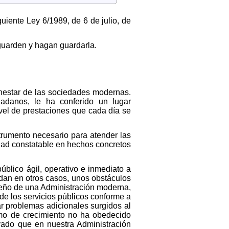
iente Ley 6/1989, de 6 de julio, de
 guarden y hagan guardarla.
ienestar de las sociedades modernas.
udadanos, le ha conferido un lugar
vel de prestaciones que cada día se
trumento necesario para atender las
idad constatable en hechos concretos
úblico ágil, operativo e inmediato a
 dan en otros casos, unos obstáculos
iseño de una Administración moderna,
e los servicios públicos conforme a
r problemas adicionales surgidos al
tmo de crecimiento no ha obedecido
ivado que en nuestra Administración