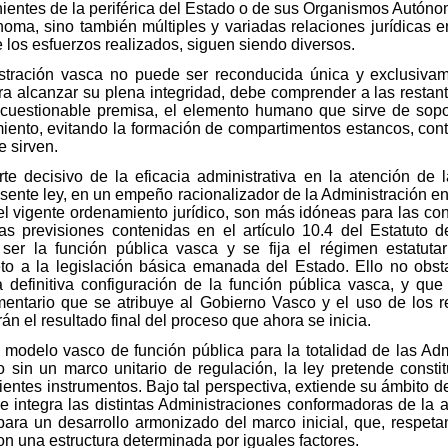
ientes de la periférica del Estado o de sus Organismos Autóno
oma, sino también múltiples y variadas relaciones jurídicas ent
 los esfuerzos realizados, siguen siendo diversos.
stración vasca no puede ser reconducida única y exclusivame
a alcanzar su plena integridad, debe comprender a las restan
cuestionable premisa, el elemento humano que sirve de soport
miento, evitando la formación de compartimentos estancos, cont
e sirven.
e decisivo de la eficacia administrativa en la atención de
esente ley, en un empeño racionalizador de la Administración e
el vigente ordenamiento jurídico, son más idóneas para las co
las previsiones contenidas en el artículo 10.4 del Estatuto
ser la función pública vasca y se fija el régimen estatutar
to a la legislación básica emanada del Estado. Ello no obst
 definitiva configuración de la función pública vasca, y qu
lamentario que se atribuye al Gobierno Vasco y el uso de los
n el resultado final del proceso que ahora se inicia.
un modelo vasco de función pública para la totalidad de las A
sin un marco unitario de regulación, la ley pretende consti
ficientes instrumentos. Bajo tal perspectiva, extiende su ámbito 
que integra las distintas Administraciones conformadoras de la
ara un desarrollo armonizado del marco inicial, que, respeta
on una estructura determinada por iguales factores.