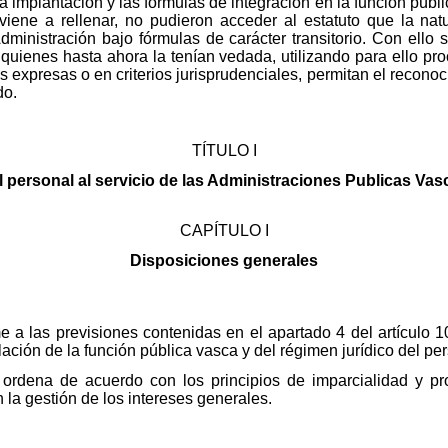
iva implantación y las fórmulas de integración en la función públ
viene a rellenar, no pudieron acceder al estatuto que la na
dministración bajo fórmulas de carácter transitorio. Con ello
quienes hasta ahora la tenían vedada, utilizando para ello pro
es expresas o en criterios jurisprudenciales, permitan el recon
do.
TÍTULO I
l personal al servicio de las Administraciones Publicas Vas
CAPÍTULO I
Disposiciones generales
me a las previsiones contenidas en el apartado 4 del artículo 
ación de la función pública vasca y del régimen jurídico del per
 ordena de acuerdo con los principios de imparcialidad y pro
n la gestión de los intereses generales.