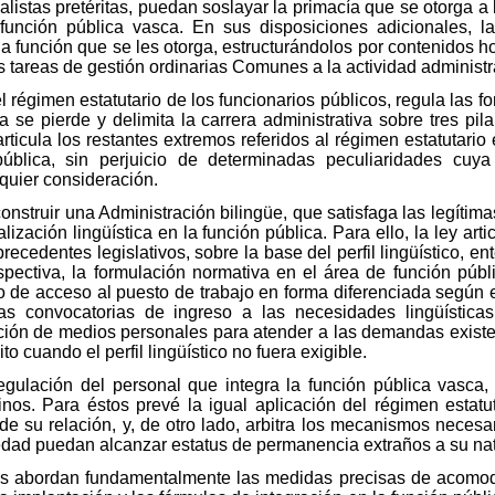
listas pretéritas, puedan soslayar la primacía que se otorga a 
función pública vasca. En sus disposiciones adicionales, l
la función que se les otorga, estructurándolos por contenidos 
s tareas de gestión ordinarias Comunes a la actividad administr
 el régimen estatutario de los funcionarios públicos, regula las 
se pierde y delimita la carrera administrativa sobre tres pila
articula los restantes extremos referidos al régimen estatutario
ública, sin perjuicio de determinadas peculiaridades cuya
quier consideración.
construir una Administración bilingüe, que satisfaga las legíti
lización lingüística en la función pública. Para ello, la ley ar
precedentes legislativos, sobre la base del perfil lingüístico,
spectiva, la formulación normativa en el área de función públic
ito de acceso al puesto de trabajo en forma diferenciada segú
las convocatorias de ingreso a las necesidades lingüística
ión de medios personales para atender a las demandas existente
 cuando el perfil lingüístico no fuera exigible.
gulación del personal que integra la función pública vasca, 
rinos. Para éstos prevé la igual aplicación del régimen estatut
de su relación, y, de otro lado, arbitra los mecanismos necesa
oriedad puedan alcanzar estatus de permanencia extraños a su na
orias abordan fundamentalmente las medidas precisas de acomo