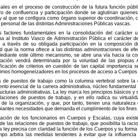
les en el proceso de construcción de la futura función públi
ro de confluencia y participación donde se aglutinan quiene
o y al que se configura como órgano superior de coordinación, 
e personal de las distintas Administraciones Públicas vascas.
s factores fundamentales en la consolidación del carácter un
 al Instituto Vasco de Administración Pública el carácter
to a través de su obligada participación en la composición d
d que la norma ofrece a las distintas administraciones de efe
ediante este último mecanismo, se abre una vía hacia la 
ntación vendrá determinada por la voluntad de las propias 
icación de criterios en cuestión de tan capital importancia s
ínimos homogeneizadores en los procesos de acceso a Cuerpos
nes de puestos de trabajo como la columna vertebral sobre la
nto esencial de la carrera administrativa, núcleo fundamental d
tructuras administrativas. La ley marca los principios básicos
elaciones de puestos de trabajo, y en ello radica su virtual
 de la organización, y que, por tanto, tienen una naturaleza
iantes necesidades que demanda el cumplimiento de los fines d
ación de los funcionarios en Cuerpos y Escalas, cuya existen
 las relaciones de puestos de trabajo, que posibilita la rac
 ley precisa con claridad la función de los Cuerpos y su forma 
mpo arbitra las medidas tendentes a evitar que la influencia 