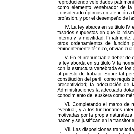
reproduciendo veleidades patrimonia
como elemento vertebrador de la 
considerado óptimos en atención a 
profesión, y por el desempeño de la
IV. La ley abarca en su título IV
tasados supuestos en que la misma 
interna y la movilidad. Finalmente, 
otros ordenamientos de función p
eminentemente técnico, obvian cual
V. En el irrenunciable deber de 
la ley aborda en su título V la norma
con la estructura vertebrada en los 
al puesto de trabajo. Sobre tal per
constitución del perfil como requis
preceptividad; la adecuación de 
Administraciones la adecuada dotac
conocimiento del euskera como mérito
VI. Completando el marco de re
eventual, y a los funcionarios inte
motivadas por la propia naturaleza 
nacen y se justifican en la transit
VII. Las disposiciones transit