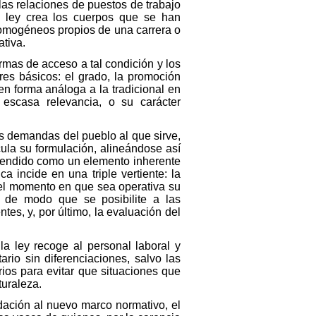
las relaciones de puestos de trabajo
a ley crea los cuerpos que se han
homogéneos propios de una carrera o
ativa.
formas de acceso a tal condición y los
res básicos: el grado, la promoción
 en forma análoga a la tradicional en
 escasa relevancia, o su carácter
mas demandas del pueblo al que sirve,
ticula su formulación, alineándose así
 entendido como un elemento inherente
a incide en una triple vertiente: la
n el momento en que sea operativa su
s de modo que se posibilite a las
s, y, por último, la evaluación del
la ley recoge al personal laboral y
ario sin diferenciaciones, salvo las
rios para evitar que situaciones que
turaleza.
dación al nuevo marco normativo, el