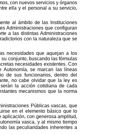
mos, con nuevos servicios y órganos
re ella y el personal a su servicio,
nte al ámbito de las Instituciones
tes Administraciones que configuran
e a las distintas Administraciones
radictorios con la naturaleza que se
 las necesidades que aquejan a los
n su conjunto, buscando las fórmulas
ncretas necesidades existentes. Con
 de Autonomía, se marcan las líneas
io de sus funcionarios, dentro del
ante, no cabe olvidar que la ley es
e serán la acción cotidiana de cada
 restantes mecanismos que la norma
dministraciones Públicas vascas, que
tuirse en el elemento básico que lo
de aplicación, con generosa amplitud,
 autonomía vasca, y al mismo tiempo
ndo las peculiaridades inherentes a