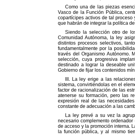
Como una de las piezas esencia
Vasco de la Función Pública, cent
copartícipes activos de tal proces
que habrán de integrar la política d
Siendo la selección otro de lo
Comunidad Autónoma, la ley asigna
distintos procesos selectivos, tan
fundamentalmente por la posibilida
través del Organismo Autónomo. M
selección, cuya progresiva impla
destinado a lograr la deseable unif
Gobierno de fijar los contenidos m
III. La ley erige a las relacio
sistema, convirtiéndolas en el eleme
factor de racionalización de las es
atenerse su formación, pero las r
expresión real de las necesidades
constante de adecuación a las camb
La ley prevé a su vez la agrup
necesario complemento ordenador de
de acceso y la promoción interna. La
la función pública, y al mismo tie