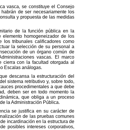
ca vasca, se constituye el Consejo
s habrán de ser necesariamente los
consulta y propuesta de las medidas
itario de la función pública en la
 de elemento homogeneizador de los
e los tribunales calificadores como
ctuar la selección de su personal a
consecución de un órgano común de
Administraciones vascas. El marco
e cierra con la facultad otorgada al
 o Escalas análogas.
 que descansa la estructuración del
el sistema retributivo y, sobre todo,
 y cauces procedimentales a que debe
idad, deben ser en todo momento la
 dinámica, que obliga a un proceso
e la Administración Pública.
cia se justifica en su carácter de
ionalización de las pruebas comunes
de incardinación en la estructura de
de posibles intereses corporativos,