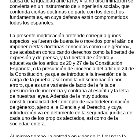
causa de la igualdad ante la ley y la no discriminación se
convierta en un instrumento de «ingeniería social», que
confunda ciertas doctrinas de parte con los derechos
fundamentales, en cuya defensa están comprometidos
todos los españoles.
La presente modificación pretende corregir algunos
aspectos, ya fueran de buena fe o movidos por el afán de
imponer ciertas doctrinas conocidas como «de género»,
que acababan conculcando derechos como la libertad de
expresión y de prensa, y la libertad de cátedra y
educativa de los artículos 20 y 27 de la Constitución
Española, o la presunción de inocencia del artículo 24 de
la Constitución, ya que se introducía la inversión de la
carga de la prueba, así como la «discriminación por
error», que es una variante de facto de la falta de
presunción de inocencia y contraria al espíritu y la letra
de nuestras leyes. Además de la muy dudosa
constitucionalidad del concepto de «autodeterminación
de género», ajeno a la Ciencia y al Derecho, y cuya
introducción va en detrimento de la seguridad jurídica de
cada uno de los propios afectados, así como de la
sociedad entera.
Al mismo tiempo, la entrada en vigor de la Ley para la