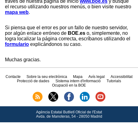
través de nuestra página de inicio
www.boe.es
y busque
el recurso utilizando nuestros menús, o bien visite nuestro
mapa web
.
Si piensa que el error es por un fallo de nuestro servidor,
por algún enlace erróneo de
BOE.es
o, simplemente, no
logra localizar la página correcta, escríbanos utilizando el
formulario
explicándonos su caso.
Muchas gracias.
Contacte
Sobre la seu electrònica
Mapa
Avís legal
Accessibilitat
Protecció de dades
Sistema intern d'informació
Tutorials
Ocupació en la BOE
Agència Estatal Butlletí Oficial de l'Estat
Avda.
de Manoteras, 54 - 28050 Madrid