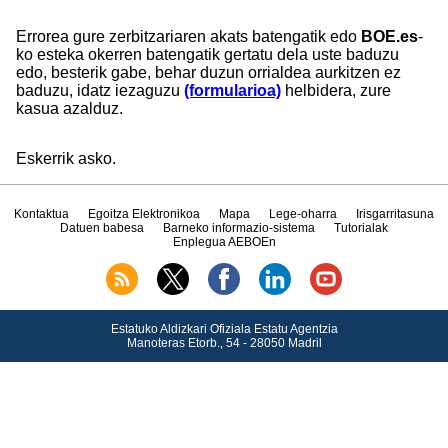
Errorea gure zerbitzariaren akats batengatik edo
BOE.es
-
ko esteka okerren batengatik gertatu dela uste baduzu
edo, besterik gabe, behar duzun orrialdea aurkitzen ez
baduzu, idatz iezaguzu
(formularioa)
helbidera, zure
kasua azalduz.
Eskerrik asko.
Kontaktua
Egoitza Elektronikoa
Mapa
Lege-oharra
Irisgarritasuna
Datuen babesa
Barneko informazio-sistema
Tutorialak
Enplegua AEBOEn
Estatuko Aldizkari Ofiziala Estatu Agentzia
Manoteras Etorb., 54 - 28050 Madril