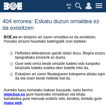
eu
404 errorea: Eskatu duzun orrialdea ez
da existitzen
BOE.es
-en bilatzen ari zaren orrialdea ez da existitzen.
Honako arrazoi hauetako batengatik izan daiteke:
Helbidea tekleatzean gaizki idatzi duzu. Begira ezazu
tipografiako errorerik ez duela.
Gure web orrira beste orrialde bateko edo kanpoko
bilatzaile bateko esteka oker batetik iritsi da.
Eskatzen ari zaren fitxategiaren kokapena aldatu egin
da eta orain beste helbide bat du.
Aurreko kasu horietako batean bazaude, sartu berriro
www.boe.es
gure hasierako orrialdean eta bilatu
baliabidea gure menuak erabiliz edo, bestela, bisitatu gure
mapa web
.