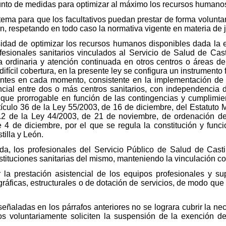
junto de medidas para optimizar al máximo los recursos humanos
tema para que los facultativos puedan prestar de forma volunta
gen, respetando en todo caso la normativa vigente en materia de
sidad de optimizar los recursos humanos disponibles dada la e
ofesionales sanitarios vinculados al Servicio de Salud de Cas
ia ordinaria y atención continuada en otros centros o áreas de 
fícil cobertura, en la presente ley se configura un instrumento
tentes en cada momento, consistente en la implementación de
ncial entre dos o más centros sanitarios, con independencia de
nque prorrogable en función de las contingencias y cumplimie
tículo 36 de la Ley 55/2003, de 16 de diciembre, del Estatuto M
 8.2 de la Ley 44/2003, de 21 de noviembre, de ordenación de 
e 4 de diciembre, por el que se regula la constitución y fu
tilla y León.
da, los profesionales del Servicio Público de Salud de Casti
tituciones sanitarias del mismo, manteniendo la vinculación con
 la prestación asistencial de los equipos profesionales y su
ráficas, estructurales o de dotación de servicios, de modo qu
eñaladas en los párrafos anteriores no se lograra cubrir la nec
os voluntariamente soliciten la suspensión de la exención 