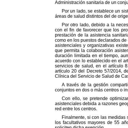
Administración sanitaria de un con
Por un lado, se establece un sis
áreas de salud distintos del de ori
Por otro lado, debido a la nece
con el fin de favorecer que los pr
prestación de la asistencia sanitar
como en los puestos declarados de di
asistenciales y organizativas exis
que permita la colaboración asiste
duración limitada en el tiempo, au
acuerdo con lo establecido en el ar
servicios de salud, en el artículo
artículo 20 del Decreto 57/2014, d
Clínica del Servicio de Salud de Cas
A través de la gestión comparti
conjuntos en dos o más centros o ins
Con ello, se pretende optimizar
asistenciales debida a razones geog
red entre los centros.
Finalmente, si con las medidas s
los facultativos mayores de 55 añ
soliciten dicha exención.