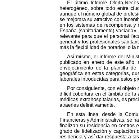
El último Informe Oferta-Nece
heterogéneo, sobre todo entre ciu
aunque el número global de profesio
se mejorara su atractivo con incen
en los sistemas de recompensa y en
España (sanitariamente) vaciada».
relevante para que el personal facu
general y los profesionales sanitar
más la flexibilidad de horarios, o la
Así mismo, el informe del Mini
publicado en enero de este año, 
envejecimiento de la plantilla de
geográfica en estas categorías, q
laborales introducidas para estos p
Por consiguiente, con el objeto 
difícil cobertura en el ámbito de l
médicas extrahospitalarias, es pre
atraerles definitivamente.
En esta línea, desde la Comun
Financieras y Administrativas, se ha
finalizan su residencia en centros 
grado de fidelización y captación 
residencia y así dar respuesta a l