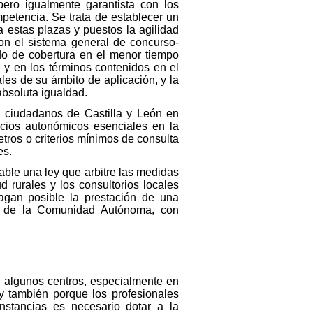
pero igualmente garantista con los
mpetencia. Se trata de establecer un
 estas plazas y puestos la agilidad
on el sistema general de concurso-
ido de cobertura en el menor tiempo
, y en los términos contenidos en el
ales de su ámbito de aplicación, y la
absoluta igualdad.
os ciudadanos de Castilla y León en
icios autonómicos esenciales en la
tros o criterios mínimos de consulta
es.
sable una ley que arbitre las medidas
d rurales y los consultorios locales
hagan posible la prestación de una
ón de la Comunidad Autónoma, con
en algunos centros, especialmente en
y también porque los profesionales
unstancias es necesario dotar a la