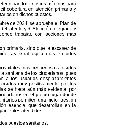
eterminan los criterios mínimos para
cil cobertura en atención primaria y
tarios en dichos puestos.
iembre de 2024, se aprueba el Plan de
el talento y 6: Atención integrada y
 donde trabajar, con acciones más
ión primaria, sino que la escasez de
médicas extrahospitalarias, en todos
s hospitales más pequeños o alejados
ia sanitaria de los ciudadanos, pues
tan a los usuarios desplazamientos
alorados muy positivamente por los
rias se hace aún más evidente, por
 ciudadanos en el propio lugar donde
anitarios permiten una mejor gestión
ción esencial que desarrollan en la
s pacientes atendidos.
os puestos sanitarios.