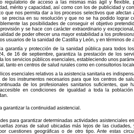
o regulatorio de acceso a las mismas más ágil y flexible, 
ldad, mérito y capacidad, así como con los de publicidad y co
o que nos permita dar a los procesos selectivos que afectan a
e se precisa en su resolución y que no se ha podido lograr c
blemente las posibilidades de conseguir el objetivo pretend
provisión y se hace con carácter extraordinario y excepcional
inalidad de poder ofrecer una mayor estabilidad a los profesion
los usuarios de la sanidad de Castilla y León, y en términos de 
 la garantía y protección de la sanidad pública para todos l
24, de 16 de septiembre, garantiza la prestación de los serv
a los servicios públicos esenciales, estableciendo unos paráme
ral, tanto en centros de salud rurales como en consultorios local
licos esenciales relativos a la asistencia sanitaria es indispen
a de los instrumentos necesarios para que los centros de salu
tinuada de los profesionales sanitarios suficientes, que 
y accesible en condiciones de igualdad a toda la poblaci
dan.
 garantizar la continuidad asistencial.
ltades para garantizar determinadas actividades asistenciales 
aquellas zonas de salud ubicadas más lejos de las ciudades, 
or cuestiones geográficas o de otro tipo. Ante estas circ