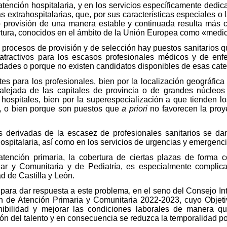
tención hospitalaria, y en los servicios específicamente dedica
extrahospitalarias, que, por sus características especiales o l
 o provisión de una manera estable y continuada resulta más 
rtura, conocidos en el ámbito de la Unión Europea como «medic
 procesos de provisión y de selección hay puestos sanitarios 
e atractivos para los escasos profesionales médicos y de enf
idades o porque no existen candidatos disponibles de esas cate
es para los profesionales, bien por la localización geográfica 
alejada de las capitales de provincia o de grandes núcleos
hospitales, bien por la superespecialización a que tienden lo
, o bien porque son puestos que
a priori
no favorecen la proye
es derivadas de la escasez de profesionales sanitarios se da
hospitalaria, así como en los servicios de urgencias y emergenc
atención primaria, la cobertura de ciertas plazas de forma 
iar y Comunitaria y de Pediatría, es especialmente complic
d de Castilla y León.
ara dar respuesta a este problema, en el seno del Consejo Inte
n de Atención Primaria y Comunitaria 2022-2023, cuyo Objet
nibilidad y mejorar las condiciones laborales de manera que
ción del talento y en consecuencia se reduzca la temporalidad p