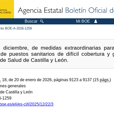
Buscar
Mi BOE
to BOE-A-2026-1259
diciembre, de medidas extraordinarias para
e puestos sanitarios de difícil cobertura y g
 de Salud de Castilla y León.
.
18, de 20 de enero de 2026, páginas 9123 a 9137 (15
págs.
)
ones generales
e Castilla y León
6-1259
boe.es/eli/es-cl/l/2025/12/22/3