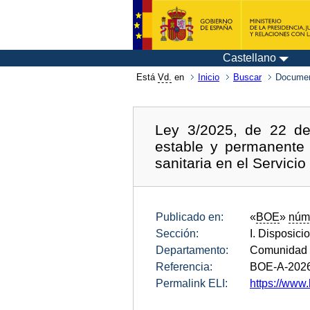
Castellano
Está
Vd.
en
Inicio
Buscar
Documen
Ley 3/2025, de 22 de 
estable y permanente d
sanitaria en el Servicio
Publicado en:
«
BOE
»
núm
Sección:
I. Disposici
Departamento:
Comunidad d
Referencia:
BOE-A-202
Permalink ELI:
https://www.