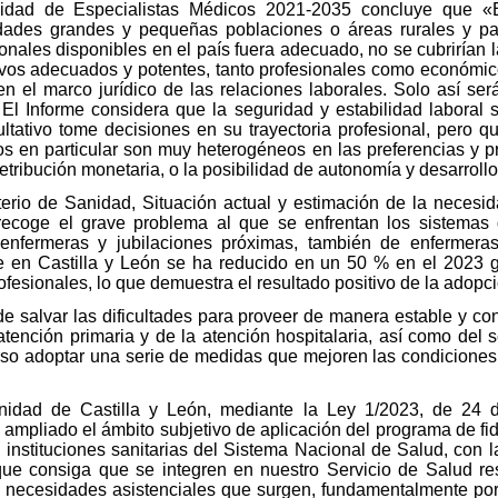
sidad de Especialistas Médicos 2021-2035 concluye que «E
dades grandes y pequeñas poblaciones o áreas rurales y pa
nales disponibles en el país fuera adecuado, no se cubrirían l
tivos adecuados y potentes, tanto profesionales como económic
 el marco jurídico de las relaciones laborales. Solo así será
 El Informe considera que la seguridad y estabilidad labor
ltativo tome decisiones en su trayectoria profesional, pero q
ios en particular son muy heterogéneos en las preferencias y pr
 retribución monetaria, o la posibilidad de autonomía y desarrollo
sterio de Sanidad, Situación actual y estimación de la neces
recoge el grave problema al que se enfrentan los sistemas 
 enfermeras y jubilaciones próximas, también de enfermeras 
ue en Castilla y León se ha reducido en un 50 % en el 2023 
rofesionales, lo que demuestra el resultado positivo de la adop
de salvar las dificultades para proveer de manera estable y co
a atención primaria y de la atención hospitalaria, así como del
ciso adoptar una serie de medidas que mejoren las condiciones 
idad de Castilla y León, mediante la Ley 1/2023, de 24 de
 ampliado el ámbito subjetivo de aplicación del programa de fid
e instituciones sanitarias del Sistema Nacional de Salud, con
que consiga que se integren en nuestro Servicio de Salud re
as necesidades asistenciales que surgen, fundamentalmente po