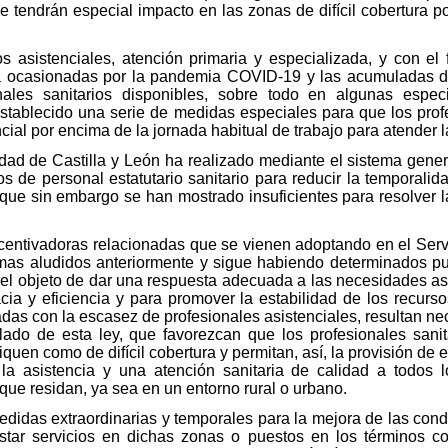
e tendrán especial impacto en las zonas de difícil cobertura p
 asistenciales, atención primaria y especializada, y con el f
ra ocasionadas por la pandemia COVID-19 y las acumuladas de
onales sanitarios disponibles, sobre todo en algunas espec
tablecido una serie de medidas especiales para que los prof
cial por encima de la jornada habitual de trabajo para atender 
dad de Castilla y León ha realizado mediante el sistema gene
s de personal estatutario sanitario para reducir la temporali
, que sin embargo se han mostrado insuficientes para resolver l
centivadoras relacionadas que se vienen adoptando en el Servi
lemas aludidos anteriormente y sigue habiendo determinados 
 el objeto de dar una respuesta adecuada a las necesidades asi
cacia y eficiencia y para promover la estabilidad de los recu
adas con la escasez de profesionales asistenciales, resultan ne
ulado de esta ley, que favorezcan que los profesionales sanita
fiquen como de difícil cobertura y permitan, así, la provisión d
a la asistencia y una atención sanitaria de calidad a todos 
que residan, ya sea en un entorno rural o urbano.
idas extraordinarias y temporales para la mejora de las condi
star servicios en dichas zonas o puestos en los términos co