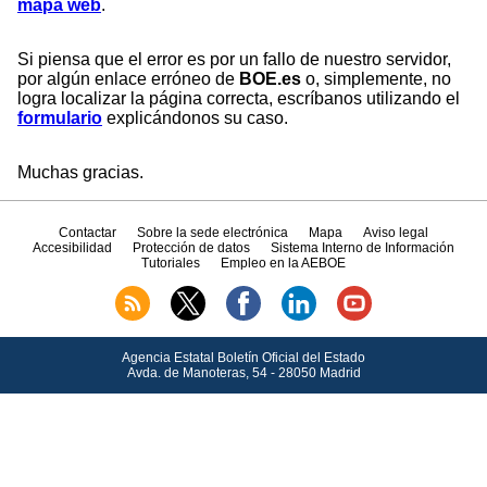
mapa web
.
Si piensa que el error es por un fallo de nuestro servidor,
por algún enlace erróneo de
BOE.es
o, simplemente, no
logra localizar la página correcta, escríbanos utilizando el
formulario
explicándonos su caso.
Muchas gracias.
Contactar
Sobre la sede electrónica
Mapa
Aviso legal
Accesibilidad
Protección de datos
Sistema Interno de Información
Tutoriales
Empleo en la AEBOE
Agencia Estatal Boletín Oficial del Estado
Avda.
de Manoteras, 54 - 28050 Madrid