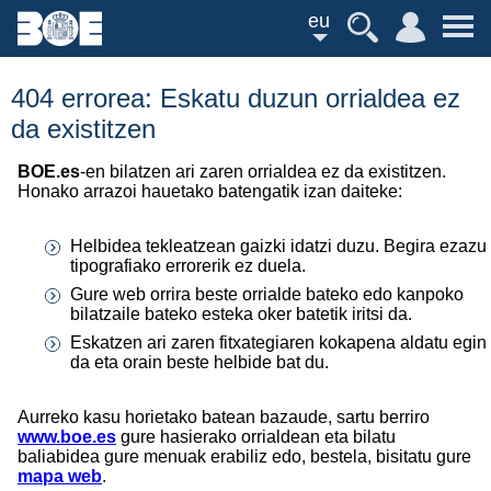
eu
404 errorea: Eskatu duzun orrialdea ez
da existitzen
BOE.es
-en bilatzen ari zaren orrialdea ez da existitzen.
Honako arrazoi hauetako batengatik izan daiteke:
Helbidea tekleatzean gaizki idatzi duzu. Begira ezazu
tipografiako errorerik ez duela.
Gure web orrira beste orrialde bateko edo kanpoko
bilatzaile bateko esteka oker batetik iritsi da.
Eskatzen ari zaren fitxategiaren kokapena aldatu egin
da eta orain beste helbide bat du.
Aurreko kasu horietako batean bazaude, sartu berriro
www.boe.es
gure hasierako orrialdean eta bilatu
baliabidea gure menuak erabiliz edo, bestela, bisitatu gure
mapa web
.