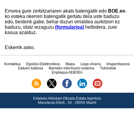
Errorea gure zerbitzariaren akats batengatik edo
BOE.es
-
ko esteka okerren batengatik gertatu dela uste baduzu
edo, besterik gabe, behar duzun orrialdea aurkitzen ez
baduzu, idatz iezaguzu
(formularioa)
helbidera, zure
kasua azalduz.
Eskerrik asko.
Kontaktua
Egoitza Elektronikoa
Mapa
Lege-oharra
Irisgarritasuna
Datuen babesa
Barneko informazio-sistema
Tutorialak
Enplegua AEBOEn
Estatuko Aldizkari Ofiziala Estatu Agentzia
Manoteras Etorb., 54 - 28050 Madril