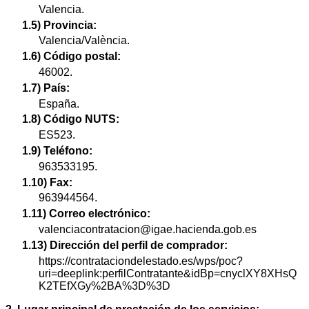
Valencia.
1.5) Provincia:
Valencia/València.
1.6) Código postal:
46002.
1.7) País:
España.
1.8) Código NUTS:
ES523.
1.9) Teléfono:
963533195.
1.10) Fax:
963944564.
1.11) Correo electrónico:
valenciacontratacion@igae.hacienda.gob.es
1.13) Dirección del perfil de comprador:
https://contrataciondelestado.es/wps/poc?
uri=deeplink:perfilContratante&idBp=cnyclXY8XHsQ
K2TEfXGy%2BA%3D%3D