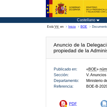
Castellano
Está
Vd.
en
Inicio
BOE
Documento
Anuncio de la Delegac
propiedad de la Admini
Publicado en:
«
BOE
»
núm
Sección:
V. Anuncios
Departamento:
Ministerio 
Referencia:
BOE-B-202
PDF