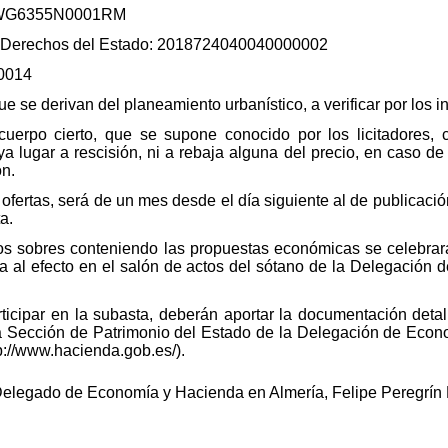
803WG6355N0001RM
 y Derechos del Estado: 2018724040040000002
0014
e se derivan del planeamiento urbanístico, a verificar por los 
uerpo cierto, que se supone conocido por los licitadores, 
 lugar a rescisión, ni a rebaja alguna del precio, en caso de q
ón.
ofertas, será de un mes desde el día siguiente al de publicación
a.
los sobres conteniendo las propuestas económicas se celebrar
da al efecto en el salón de actos del sótano de la Delegación
icipar en la subasta, deberán aportar la documentación detal
la Sección de Patrimonio del Estado de la Delegación de Econ
p://www.hacienda.gob.es/).
 Delegado de Economía y Hacienda en Almería, Felipe Peregrín