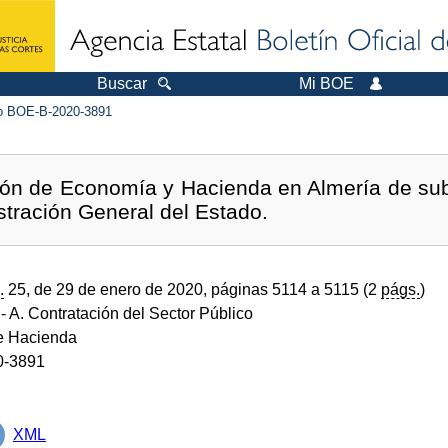
Buscar
Mi BOE
 BOE-B-2020-3891
ión de Economía y Hacienda en Almería de su
stración General del Estado.
.
25, de 29 de enero de 2020, páginas 5114 a 5115 (2
págs.
)
- A. Contratación del Sector Público
de Hacienda
0-3891
XML