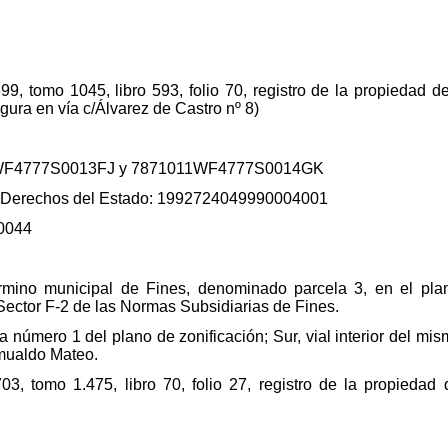
6399, tomo 1045, libro 593, folio 70, registro de la propiedad d
figura en vía c/Álvarez de Castro nº 8)
1011WF4777S0013FJ y 7871011WF4777S0014GK
 y Derechos del Estado: 1992724049990004001
0044
érmino municipal de Fines, denominado parcela 3, en el pla
Sector F-2 de las Normas Subsidiarias de Fines.
a número 1 del plano de zonificación; Sur, vial interior del mis
mualdo Mateo.
4.703, tomo 1.475, libro 70, folio 27, registro de la propieda