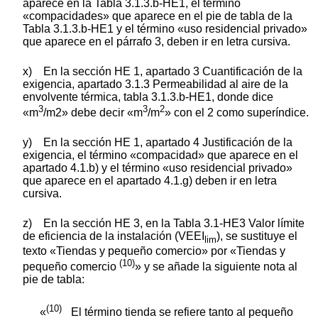
aparece en la Tabla 3.1.3.b-HE1, el término
«compacidades» que aparece en el pie de tabla de la
Tabla 3.1.3.b-HE1 y el término «uso residencial privado»
que aparece en el párrafo 3, deben ir en letra cursiva.
x) En la sección HE 1, apartado 3 Cuantificación de la
exigencia, apartado 3.1.3 Permeabilidad al aire de la
envolvente térmica, tabla 3.1.3.b-HE1, donde dice
3
3
2
«m
/m2» debe decir «m
/m
» con el 2 como superíndice.
y) En la sección HE 1, apartado 4 Justificación de la
exigencia, el término «compacidad» que aparece en el
apartado 4.1.b) y el término «uso residencial privado»
que aparece en el apartado 4.1.g) deben ir en letra
cursiva.
z) En la sección HE 3, en la Tabla 3.1-HE3 Valor límite
de eficiencia de la instalación (VEEI
), se sustituye el
lim
texto «Tiendas y pequeño comercio» por «Tiendas y
(10)
pequeño comercio
» y se añade la siguiente nota al
pie de tabla:
(10)
«
El término tienda se refiere tanto al pequeño