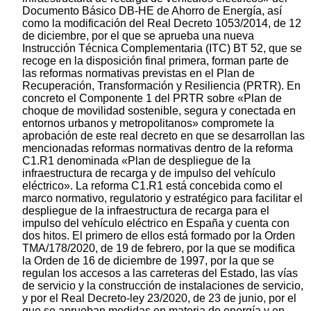
Documento Básico DB-HE de Ahorro de Energía, así
como la modificación del Real Decreto 1053/2014, de 12
de diciembre, por el que se aprueba una nueva
Instrucción Técnica Complementaria (ITC) BT 52, que se
recoge en la disposición final primera, forman parte de
las reformas normativas previstas en el Plan de
Recuperación, Transformación y Resiliencia (PRTR). En
concreto el Componente 1 del PRTR sobre «Plan de
choque de movilidad sostenible, segura y conectada en
entornos urbanos y metropolitanos» compromete la
aprobación de este real decreto en que se desarrollan las
mencionadas reformas normativas dentro de la reforma
C1.R1 denominada «Plan de despliegue de la
infraestructura de recarga y de impulso del vehículo
eléctrico». La reforma C1.R1 está concebida como el
marco normativo, regulatorio y estratégico para facilitar el
despliegue de la infraestructura de recarga para el
impulso del vehículo eléctrico en España y cuenta con
dos hitos. El primero de ellos está formado por la Orden
TMA/178/2020, de 19 de febrero, por la que se modifica
la Orden de 16 de diciembre de 1997, por la que se
regulan los accesos a las carreteras del Estado, las vías
de servicio y la construcción de instalaciones de servicio,
y por el Real Decreto-ley 23/2020, de 23 de junio, por el
que se aprueban medidas en materia de energía y en