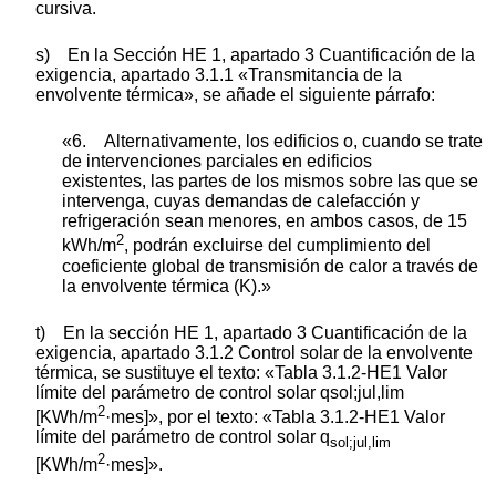
cursiva.
s) En la Sección HE 1, apartado 3 Cuantificación de la
exigencia, apartado 3.1.1 «Transmitancia de la
envolvente térmica», se añade el siguiente párrafo:
«6. Alternativamente, los edificios o, cuando se trate
de intervenciones parciales en edificios
existentes, las partes de los mismos sobre las que se
intervenga, cuyas demandas de calefacción y
refrigeración sean menores, en ambos casos, de 15
2
kWh/m
, podrán excluirse del cumplimiento del
coeficiente global de transmisión de calor a través de
la envolvente térmica
(K).»
t) En la sección HE 1, apartado 3 Cuantificación de la
exigencia, apartado 3.1.2 Control solar de la envolvente
térmica, se sustituye el texto: «Tabla 3.1.2-HE1 Valor
límite del parámetro de control solar qsol;jul,lim
2
[KWh/m
·mes]», por el texto: «Tabla 3.1.2-HE1 Valor
límite del parámetro de control solar q
sol;jul,lim
2
[KWh/m
·mes]».