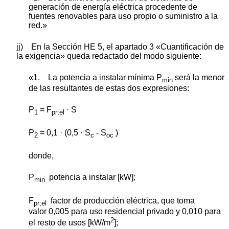
generación de energía eléctrica procedente de
fuentes renovables para uso propio o suministro a la
red.»
jj) En la Sección HE 5, el apartado 3 «Cuantificación de
la exigencia» queda redactado del modo siguiente:
«1. La potencia a instalar mínima P
será la menor
min
de las resultantes de estas dos expresiones:
P
= F
· S
1
pr;el
P
= 0,1 · (0,5 · S
- S
)
2
c
oc
donde,
P
potencia a instalar [kW];
min
F
factor de producción eléctrica, que toma
pr;el
valor 0,005 para uso residencial privado y 0,010 para
2
el resto de usos [kW/m
];