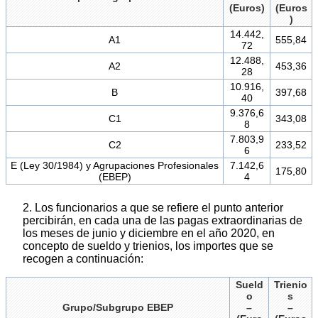
(Euros)
(Euros
)
14.442,
A1
555,84
72
12.488,
A2
453,36
28
10.916,
B
397,68
40
9.376,6
C1
343,08
8
7.803,9
C2
233,52
6
E (Ley 30/1984) y Agrupaciones Profesionales
7.142,6
175,80
(EBEP)
4
2. Los funcionarios a que se refiere el punto anterior
percibirán, en cada una de las pagas extraordinarias de
los meses de junio y diciembre en el año 2020, en
concepto de sueldo y trienios, los importes que se
recogen a continuación:
Sueld
Trienio
o
s
Grupo/Subgrupo EBEP
–
–