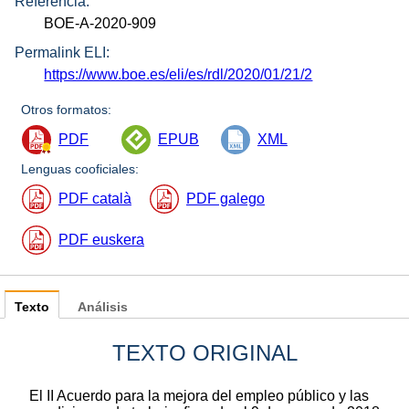
Referencia:
BOE-A-2020-909
Permalink ELI:
https://www.boe.es/eli/es/rdl/2020/01/21/2
Otros formatos:
PDF
EPUB
XML
Lenguas cooficiales:
PDF català
PDF galego
PDF euskera
Texto
Análisis
TEXTO ORIGINAL
El II Acuerdo para la mejora del empleo público y las