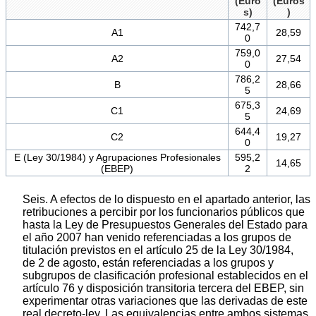
(Euro
(Euros
s)
)
742,7
A1
28,59
0
759,0
A2
27,54
0
786,2
B
28,66
5
675,3
C1
24,69
5
644,4
C2
19,27
0
E (Ley 30/1984) y Agrupaciones Profesionales
595,2
14,65
(EBEP)
2
Seis. A efectos de lo dispuesto en el apartado anterior, las
retribuciones a percibir por los funcionarios públicos que
hasta la Ley de Presupuestos Generales del Estado para
el año 2007 han venido referenciadas a los grupos de
titulación previstos en el artículo 25 de la Ley 30/1984,
de 2 de agosto, están referenciadas a los grupos y
subgrupos de clasificación profesional establecidos en el
artículo 76 y disposición transitoria tercera del EBEP, sin
experimentar otras variaciones que las derivadas de este
real decreto-ley. Las equivalencias entre ambos sistemas