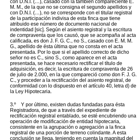
con D.N.I. (…), casado con la también compareciente E.
M. M., de la que no se consigna el segundo apellidos y
con D.N.I. (…), no se corresponde con el titular registral
de la participación indivisa de esta finca que tiene
atribuido ese número de documento nacional de
indentidad [sic]. Según el asiento registral y la escritura
de compraventa que los causó, que se acompaña al acta
calificada, es don J. F. G. C., no S., casado con E. M. M.
G., apellido de ésta última que no consta en el acta
presentada. Por lo que si el apellido correcto de dicho
señor no es C., sino S., como aparece en el acta
presentada, se hace necesario rectificar el título de
adquisición, es decir, la escritura de compraventa de 26
de julio de 2.000, en la que compareció como don F. J. G.
C., y proceder a la rectificación del asiento registral, de
conformidad con lo dispuesto en el artículo 40, letra d) de
la Ley Hipotecaria.
3.º Y por último, existen dudas fundadas para ésta
Registradora, de que a través del expediente de
rectificación registral entablado, se esté encubriendo una
operación de modificación de entidad hipotecaria,
consistente en la agrupación o agregación a la finca
registral de una porción de terreno colindante. A esta
conclusión se llega, teniendo en cuenta la magnitud del