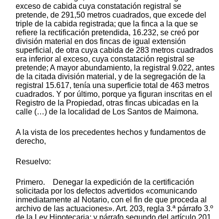
exceso de cabida cuya constatación registral se
pretende, de 291,50 metros cuadrados, que excede del
triple de la cabida registrada; que la finca a la que se
refiere la rectificación pretendida, 16.232, se creó por
división material en dos fincas de igual extensión
superficial, de otra cuya cabida de 283 metros cuadrados
era inferior al exceso, cuya constatación registral se
pretende; A mayor abundamiento, la registral 9.022, antes
de la citada división material, y de la segregación de la
registral 15.617, tenía una superficie total de 463 metros
cuadrados. Y por último, porque ya figuran inscritas en el
Registro de la Propiedad, otras fincas ubicadas en la
calle (…) de la localidad de Los Santos de Maimona.
A la vista de los precedentes hechos y fundamentos de
derecho,
Resuelvo:
Primero. Denegar la expedición de la certificación
solicitada por los defectos advertidos «comunicando
inmediatamente al Notario, con el fin de que proceda al
archivo de las actuaciones». Art. 203, regla 3.ª párrafo 3.º
de la Ley Hipotecaria; y párrafo segundo del artículo 201