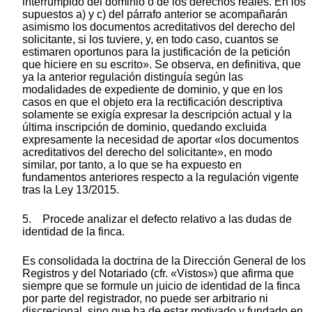
interrumpido del dominio o de los derechos reales. En los
supuestos a) y c) del párrafo anterior se acompañarán
asimismo los documentos acreditativos del derecho del
solicitante, si los tuviere, y, en todo caso, cuantos se
estimaren oportunos para la justificación de la petición
que hiciere en su escrito». Se observa, en definitiva, que
ya la anterior regulación distinguía según las
modalidades de expediente de dominio, y que en los
casos en que el objeto era la rectificación descriptiva
solamente se exigía expresar la descripción actual y la
última inscripción de dominio, quedando excluida
expresamente la necesidad de aportar «los documentos
acreditativos del derecho del solicitante», en modo
similar, por tanto, a lo que se ha expuesto en
fundamentos anteriores respecto a la regulación vigente
tras la Ley 13/2015.
5. Procede analizar el defecto relativo a las dudas de
identidad de la finca.
Es consolidada la doctrina de la Dirección General de los
Registros y del Notariado (cfr. «Vistos») que afirma que
siempre que se formule un juicio de identidad de la finca
por parte del registrador, no puede ser arbitrario ni
discrecional, sino que ha de estar motivado y fundado en