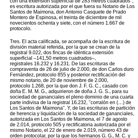
con una extensión superficial de 283 metros cuadrados",
es escritura autorizada por el que fuera su Notario de Los
Santos de Maimona, don Antonio Casquete de Prado
Montero de Espinosa, el treinta de diciembre de mil
novecientos ochenta y siete, con el número 1.667 de
protocolo.
Tres. El acta calificada, se acompaña de la escritura de
división material referida, por la que se crean de la
registral 9.022, dos fincas de idéntica extensión
superficial –141,50 metros cuadrados–,
registrales 16.232 y 16.231. De las escrituras de
compraventa de 26 de julio de 2.000, de don Carlos duro
Fernández, protocolo 855 y posterior rectificación del
mismo notario, de 20 de noviembre de 2.000,
protocolo 1.268, por la que don J. F. G. C., casado con
doña E. M. M. G., adquirieron de doña J. G. S., para su
sociedad de gananciales el pleno dominio de una cuarta
parte indivisa de la registral 16.232, "corralón en (…) de
Los Santos de Maimona". Y, de las escrituras de partición
de herencia y liquidación de la sociedad de gananciales,
autorizada en Los Santos de Maimona, el 7 de agosto
de 2.014, protocolo 505 y rectificatoria autorizada por el
mismo Notario, el 22 de enero de 2.019, número 43 de
orden protocolar, por la que los hermanos G. G., M. C. y