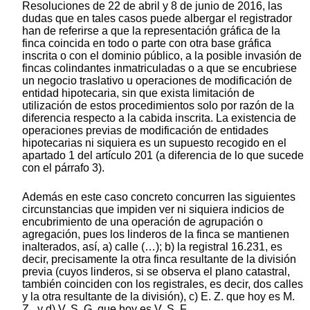
Resoluciones de 22 de abril y 8 de junio de 2016, las
dudas que en tales casos puede albergar el registrador
han de referirse a que la representación gráfica de la
finca coincida en todo o parte con otra base gráfica
inscrita o con el dominio público, a la posible invasión de
fincas colindantes inmatriculadas o a que se encubriese
un negocio traslativo u operaciones de modificación de
entidad hipotecaria, sin que exista limitación de
utilización de estos procedimientos solo por razón de la
diferencia respecto a la cabida inscrita. La existencia de
operaciones previas de modificación de entidades
hipotecarias ni siquiera es un supuesto recogido en el
apartado 1 del artículo 201 (a diferencia de lo que sucede
con el párrafo 3).
Además en este caso concreto concurren las siguientes
circunstancias que impiden ver ni siquiera indicios de
encubrimiento de una operación de agrupación o
agregación, pues los linderos de la finca se mantienen
inalterados, así, a) calle (…); b) la registral 16.231, es
decir, precisamente la otra finca resultante de la división
previa (cuyos linderos, si se observa el plano catastral,
también coinciden con los registrales, es decir, dos calles
y la otra resultante de la división), c) E. Z. que hoy es M.
Z., y d) V. S. G. que hoy es V. S. F.