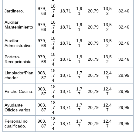
18
979,
1,9
13,5
Jardinero.
,7
18,71
20,79
32,46
68
1
2
4
Auxiliar
18
979,
1,9
13,5
Mantenimiento
,7
18,71
20,79
32,46
68
1
2
.
4
18
Auxiliar
979,
1,9
13,5
,7
18,71
20,79
32,46
Administrativo.
68
1
2
4
18
Portero-
979,
1,9
13,5
,7
18,71
20,79
32,46
Recepcionista.
68
1
2
4
18
Limpiador/Plan
903,
1,7
12,4
,7
18,71
20,79
29,95
chador.
87
7
7
4
18
903,
1,7
12,4
Pinche Cocina.
,7
18,71
20,79
29,95
87
7
7
4
18
Ayudante
903,
1,7
12,4
,7
18,71
20,79
29,95
Oficios varios.
87
7
7
4
18
Personal no
903,
1,7
12,4
,7
18,71
20,79
29,95
cualificado.
87
7
7
4