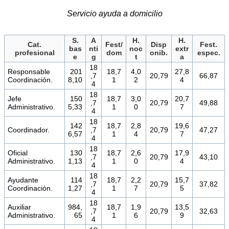
Servicio ayuda a domicilio
S.
A
H.
H.
Cat.
Fest/
Disp
Fest.
bas
nti
noc
extr
profesional
dom
onib.
espec.
e
g
t
a
18
Responsable
201
18,7
4,0
27,8
,7
20,79
66,87
Coordinación.
8,10
1
2
4
4
18
Jefe
150
18,7
3,0
20,7
,7
20,79
49,88
Administrativo.
5,33
1
0
7
4
18
142
18,7
2,8
19,6
Coordinador.
,7
20,79
47,27
6,57
1
4
7
4
18
Oficial
130
18,7
2,6
17,9
,7
20,79
43,10
Administrativo.
1,13
1
0
4
4
18
Ayudante
114
18,7
2,2
15,7
,7
20,79
37,82
Coordinación.
1,27
1
7
5
4
18
Auxiliar
984,
18,7
1,9
13,5
,7
20,79
32,63
Administrativo.
65
1
6
9
4