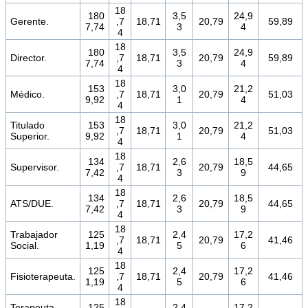
18
180
3,5
24,9
Gerente.
,7
18,71
20,79
59,89
7,74
3
4
4
18
180
3,5
24,9
Director.
,7
18,71
20,79
59,89
7,74
3
4
4
18
153
3,0
21,2
Médico.
,7
18,71
20,79
51,03
9,92
1
4
4
18
Titulado
153
3,0
21,2
,7
18,71
20,79
51,03
Superior.
9,92
1
4
4
18
134
2,6
18,5
Supervisor.
,7
18,71
20,79
44,65
7,42
3
9
4
18
134
2,6
18,5
ATS/DUE.
,7
18,71
20,79
44,65
7,42
3
9
4
18
Trabajador
125
2,4
17,2
,7
18,71
20,79
41,46
Social.
1,19
5
6
4
18
125
2,4
17,2
Fisioterapeuta.
,7
18,71
20,79
41,46
1,19
5
6
4
18
Terapeuta
125
2,4
17,2