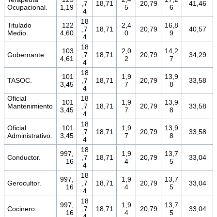
,7
18,71
20,79
41,46
Ocupacional.
1,19
5
6
4
18
Titulado
122
2,4
16,8
,7
18,71
20,79
40,57
Medio.
4,60
0
9
4
18
103
2,0
14,2
Gobernante.
,7
18,71
20,79
34,29
4,61
2
7
4
18
101
1,9
13,9
TASOC.
,7
18,71
20,79
33,58
3,45
7
8
4
Oficial
18
101
1,9
13,9
Mantenimiento
,7
18,71
20,79
33,58
3,45
7
8
.
4
18
Oficial
101
1,9
13,9
,7
18,71
20,79
33,58
Administrativo.
3,45
7
8
4
18
997,
1,9
13,7
Conductor.
,7
18,71
20,79
33,04
16
4
5
4
18
997,
1,9
13,7
Gerocultor.
,7
18,71
20,79
33,04
16
4
5
4
18
997,
1,9
13,7
Cocinero.
,7
18,71
20,79
33,04
16
4
5
4