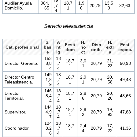
18
Auxiliar Ayuda
984,
18,7
1,9
13,5
,7
20,79
32,63
Domicilio.
65
1
6
9
4
Servicio teleasistencia
S.
A
H.
H.
Fest/
Disp
Fest.
Cat. profesional
bas
nt
no
extr
dom
onib.
espec.
e
ig
ct
a
153
18
18,7
3,0
21,
Director Gerente.
8,8
,7
20,79
50,98
1
1
23
4
4
149
18
Director Centro
18,7
2,9
20,
1,8
,7
20,79
49,43
Teleasistencia.
1
1
58
9
4
146
18
Director
18,7
2,8
20,
8,4
,7
20,79
48,66
Territorial.
1
6
26
4
4
144
18
18,7
2,8
19,
Supervisor.
4,9
,7
20,79
47,88
1
2
93
7
4
124
18
18,7
2,4
17,
Coordinador.
8,2
,7
20,79
41,36
1
4
22
6
4