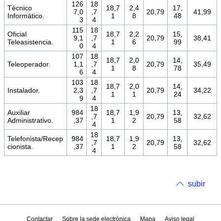
126
18
Técnico
18,7
2,4
17,
7,0
,7
20,79
41,99
Informático.
1
8
48
3
4
115
18
Oficial
18,7
2,2
15,
9,1
,7
20,79
38,41
Teleasistencia.
1
6
99
0
4
107
18
18,7
2,0
14,
Teleoperador.
1,1
,7
20,79
35,49
1
8
78
6
4
103
18
18,7
2,0
14,
Instalador.
2,3
,7
20,79
34,22
1
1
24
9
4
18
Auxiliar
984
18,7
1,9
13,
,7
20,79
32,62
Administrativo.
,37
1
2
58
4
18
Telefonista/Recep
984
18,7
1,9
13,
,7
20,79
32,62
cionista.
,37
1
2
58
4
subir
Contactar
Sobre la sede electrónica
Mapa
Aviso legal