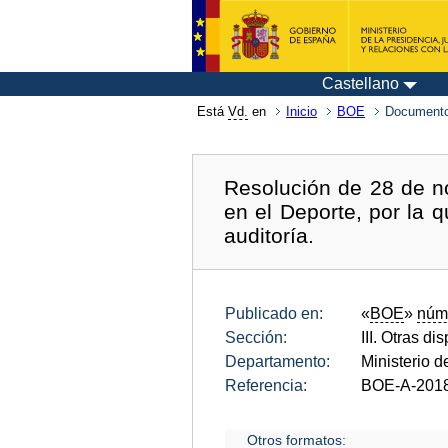
Castellano
Está
Vd.
en
Inicio
BOE
Documento
Resolución de 28 de n
en el Deporte, por la 
auditoría.
Publicado en:
«
BOE
»
núm
Sección:
III. Otras di
Departamento:
Ministerio d
Referencia:
BOE-A-201
Otros formatos: