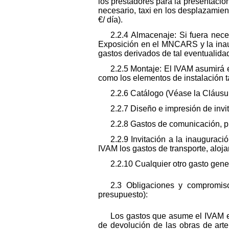
los prestadores para la presentació
necesario, taxi en los desplazamient
€/ día).
2.2.4 Almacenaje: Si fuera nece
Exposición en el MNCARS y la inaug
gastos derivados de tal eventualida
2.2.5 Montaje: El IVAM asumirá e
como los elementos de instalación t
2.2.6 Catálogo (Véase la Cláusul
2.2.7 Diseño e impresión de invit
2.2.8 Gastos de comunicación, pr
2.2.9 Invitación a la inaugurac
IVAM los gastos de transporte, aloja
2.2.10 Cualquier otro gasto gene
2.3 Obligaciones y compromiso
presupuesto):
Los gastos que asume el IVAM en
de devolución de las obras de art