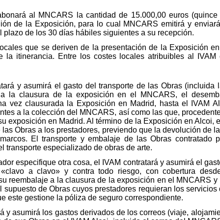
abonará al MNCARS la cantidad de 15.000,00 euros (quince m
ión de la Exposición, para lo cual MNCARS emitirá y enviará
plazo de los 30 días hábiles siguientes a su recepción.
locales que se deriven de la presentación de la Exposición en
 la itinerancia. Entre los costes locales atribuibles al IVA
atará y asumirá el gasto del transporte de las Obras (incluida
a la clausura de la exposición en el MNCARS, el desembal
 vez clausurada la Exposición en Madrid, hasta el IVAM Alc
ientes a la colección del MNCARS, así como las que, proceden
exposición en Madrid. Al término de la Exposición en Alcoi, el
de las Obras a los prestadores, previendo que la devolución d
 marcos. El transporte y embalaje de las Obras contratado 
 transporte especializado de obras de arte.
ador especifique otra cosa, el IVAM contratará y asumirá el gas
«clavo a clavo» y contra todo riesgo, con cobertura desd
su reembalaje a la clausura de la exposición en el MNCARS y ha
el supuesto de Obras cuyos prestadores requieran los servicio
este gestione la póliza de seguro correspondiente.
á y asumirá los gastos derivados de los correos (viaje, alojamie