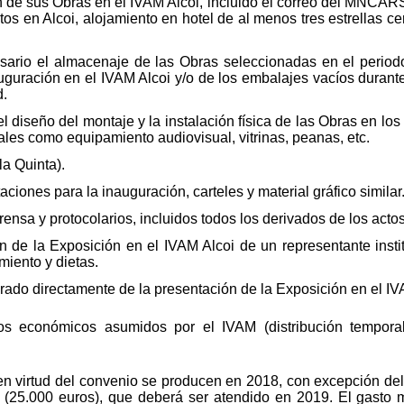
n de sus Obras en el IVAM Alcoi, incluido el correo del MNCAR
os en Alcoi, alojamiento en hotel de al menos tres estrellas ce
sario el almacenaje de las Obras seleccionadas en el periodo
uración en el IVAM Alcoi y/o de los embalajes vacíos durante
d.
l diseño del montaje y la instalación física de las Obras en lo
ales como equipamiento audiovisual, vitrinas, peanas, etc.
a Quinta).
aciones para la inauguración, carteles y material gráfico similar
ensa y protocolarios, incluidos todos los derivados de los acto
ión de la Exposición en el IVAM Alcoi de un representante ins
miento y dietas.
rado directamente de la presentación de la Exposición en el IV
s económicos asumidos por el IVAM (distribución temporal
 virtud del convenio se producen en 2018, con excepción del 
e (25.000 euros), que deberá ser atendido en 2019. El gast