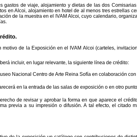
s gastos de viaje, alojamiento y dietas de las dos Comisarias
os en Alcoi, alojamiento en hotel de al menos tres estrellas ce
ración de la muestra en el IVAM Alcoi, cuyo calendario, organi
as.
rédito.
 motivo de la Exposición en el IVAM Alcoi (carteles, invitacion
erá incluir, en lugar relevante, la siguiente línea de crédito:
seo Nacional Centro de Arte Reina Sofía en colaboración con e
arecerá en la entrada de las salas de exposición o en otro punto
recho de revisar y aprobar la forma en que aparece el crédit
rma previa a su impresión o difusión. A tal efecto, el citado m
vo de la exposición un catálogo con contribuciones de distin