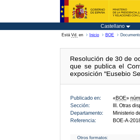
Castellano
Está
Vd.
en
Inicio
BOE
Documento
Resolución de 30 de oc
que se publica el Conv
exposición "Eusebio S
Publicado en:
«
BOE
»
núm
Sección:
III. Otras di
Departamento:
Ministerio d
Referencia:
BOE-A-201
Otros formatos: