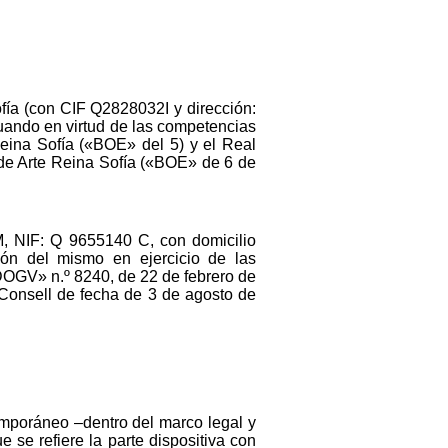
ofía (con CIF Q2828032I y dirección:
tuando en virtud de las competencias
Reina Sofía («BOE» del 5) y el Real
 de Arte Reina Sofía («BOE» de 6 de
AM, NIF: Q 9655140 C, con domicilio
ión del mismo en ejercicio de las
DOGV» n.º 8240, de 22 de febrero de
 Consell de fecha de 3 de agosto de
temporáneo –dentro del marco legal y
 se refiere la parte dispositiva con