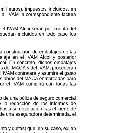
il euros), impuestos incluidos, en
 al IVAM la correspondiente factura
 el IVAM Alcoi serán por cuenta del
M quedan incluidos en todo caso los
 la construcción de embalajes de las
aje en el IVAM Alcoi y posterior
oi. En concreto, dichos embalajes
tes del MACA y del IVAM, procederán
 IVAM contratará y asumirá el gasto
e las obras del MACA enmarcadas para
por el IVAM cumplirá con todas las
to de una póliza de seguro comercial
e la redacción de los informes de
sta su devolución tras el cierre de
s de una aseguradora determinada, el
nto y dietas) que, en su caso, exijan