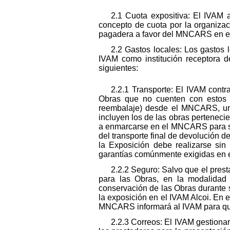
2.1 Cuota expositiva: El IVAM 
concepto de cuota por la organizac
pagadera a favor del MNCARS en el 
2.2 Gastos locales: Los gastos 
IVAM como institución receptora de
siguientes:
2.2.1 Transporte: El IVAM contr
Obras que no cuenten con estos 
reembalaje) desde el MNCARS, una
incluyen los de las obras pertenec
a enmarcarse en el MNCARS para su 
del transporte final de devolución 
la Exposición debe realizarse sin
garantías comúnmente exigidas en el
2.2.2 Seguro: Salvo que el prest
para las Obras, en la modalidad 
conservación de las Obras durante 
la exposición en el IVAM Alcoi. En 
MNCARS informará al IVAM para que 
2.2.3 Correos: El IVAM gestionar