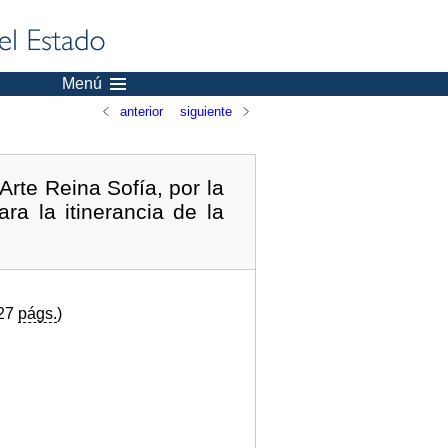
Menú
anterior
siguiente
rte Reina Sofía, por la
ra la itinerancia de la
(27
págs.
)