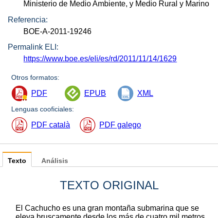
Ministerio de Medio Ambiente, y Medio Rural y Marino
Referencia:
BOE-A-2011-19246
Permalink ELI:
https://www.boe.es/eli/es/rd/2011/11/14/1629
Otros formatos:
PDF
EPUB
XML
Lenguas cooficiales:
PDF català
PDF galego
Texto
Análisis
TEXTO ORIGINAL
El Cachucho es una gran montaña submarina que se
eleva bruscamente desde los más de cuatro mil metros