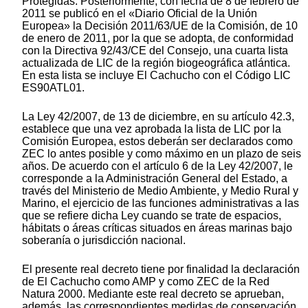
Protegidas. Posteriormente, con fecha de 8 de febrero de
2011 se publicó en el «Diario Oficial de la Unión
Europea» la Decisión 2011/63/UE de la Comisión, de 10
de enero de 2011, por la que se adopta, de conformidad
con la Directiva 92/43/CE del Consejo, una cuarta lista
actualizada de LIC de la región biogeográfica atlántica.
En esta lista se incluye El Cachucho con el Código LIC
ES90ATL01.
La Ley 42/2007, de 13 de diciembre, en su artículo 42.3,
establece que una vez aprobada la lista de LIC por la
Comisión Europea, estos deberán ser declarados como
ZEC lo antes posible y como máximo en un plazo de seis
años. De acuerdo con el artículo 6 de la Ley 42/2007, le
corresponde a la Administración General del Estado, a
través del Ministerio de Medio Ambiente, y Medio Rural y
Marino, el ejercicio de las funciones administrativas a las
que se refiere dicha Ley cuando se trate de espacios,
hábitats o áreas críticas situados en áreas marinas bajo
soberanía o jurisdicción nacional.
El presente real decreto tiene por finalidad la declaración
de El Cachucho como AMP y como ZEC de la Red
Natura 2000. Mediante este real decreto se aprueban,
además, las correspondientes medidas de conservación