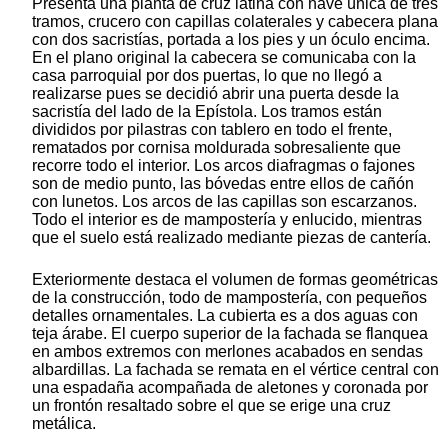
Presenta una planta de cruz latina con nave única de tres
tramos, crucero con capillas colaterales y cabecera plana
con dos sacristías, portada a los pies y un óculo encima.
En el plano original la cabecera se comunicaba con la
casa parroquial por dos puertas, lo que no llegó a
realizarse pues se decidió abrir una puerta desde la
sacristía del lado de la Epístola. Los tramos están
divididos por pilastras con tablero en todo el frente,
rematados por cornisa moldurada sobresaliente que
recorre todo el interior. Los arcos diafragmas o fajones
son de medio punto, las bóvedas entre ellos de cañón
con lunetos. Los arcos de las capillas son escarzanos.
Todo el interior es de mampostería y enlucido, mientras
que el suelo está realizado mediante piezas de cantería.
Exteriormente destaca el volumen de formas geométricas
de la construcción, todo de mampostería, con pequeños
detalles ornamentales. La cubierta es a dos aguas con
teja árabe. El cuerpo superior de la fachada se flanquea
en ambos extremos con merlones acabados en sendas
albardillas. La fachada se remata en el vértice central con
una espadaña acompañada de aletones y coronada por
un frontón resaltado sobre el que se erige una cruz
metálica.