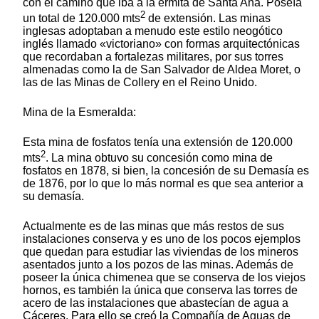
con el camino que iba a la ermita de Santa Ana. Poseía
2
un total de 120.000 mts
de extensión. Las minas
inglesas adoptaban a menudo este estilo neogótico
inglés llamado «victoriano» con formas arquitectónicas
que recordaban a fortalezas militares, por sus torres
almenadas como la de San Salvador de Aldea Moret, o
las de las Minas de Collery en el Reino Unido.
Mina de la Esmeralda:
Esta mina de fosfatos tenía una extensión de 120.000
2
mts
. La mina obtuvo su concesión como mina de
fosfatos en 1878, si bien, la concesión de su Demasía es
de 1876, por lo que lo más normal es que sea anterior a
su demasía.
Actualmente es de las minas que más restos de sus
instalaciones conserva y es uno de los pocos ejemplos
que quedan para estudiar las viviendas de los mineros
asentados junto a los pozos de las minas. Además de
poseer la única chimenea que se conserva de los viejos
hornos, es también la única que conserva las torres de
acero de las instalaciones que abastecían de agua a
Cáceres. Para ello se creó la Compañía de Aguas de