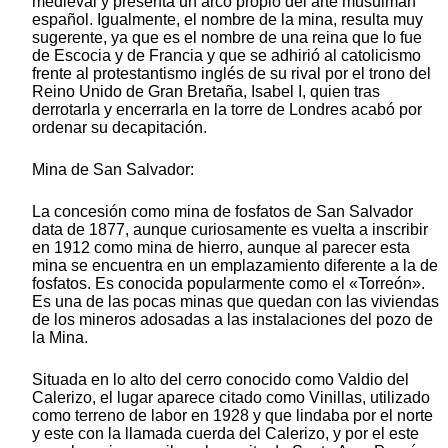
medieval y presenta un arco propio del arte musulmán
español. Igualmente, el nombre de la mina, resulta muy
sugerente, ya que es el nombre de una reina que lo fue
de Escocia y de Francia y que se adhirió al catolicismo
frente al protestantismo inglés de su rival por el trono del
Reino Unido de Gran Bretaña, Isabel I, quien tras
derrotarla y encerrarla en la torre de Londres acabó por
ordenar su decapitación.
Mina de San Salvador:
La concesión como mina de fosfatos de San Salvador
data de 1877, aunque curiosamente es vuelta a inscribir
en 1912 como mina de hierro, aunque al parecer esta
mina se encuentra en un emplazamiento diferente a la de
fosfatos. Es conocida popularmente como el «Torreón».
Es una de las pocas minas que quedan con las viviendas
de los mineros adosadas a las instalaciones del pozo de
la Mina.
Situada en lo alto del cerro conocido como Valdio del
Calerizo, el lugar aparece citado como Vinillas, utilizado
como terreno de labor en 1928 y que lindaba por el norte
y este con la llamada cuerda del Calerizo, y por el este