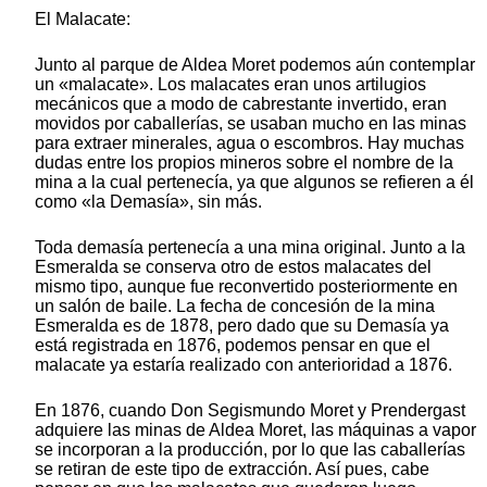
El Malacate:
Junto al parque de Aldea Moret podemos aún contemplar
un «malacate». Los malacates eran unos artilugios
mecánicos que a modo de cabrestante invertido, eran
movidos por caballerías, se usaban mucho en las minas
para extraer minerales, agua o escombros. Hay muchas
dudas entre los propios mineros sobre el nombre de la
mina a la cual pertenecía, ya que algunos se refieren a él
como «la Demasía», sin más.
Toda demasía pertenecía a una mina original. Junto a la
Esmeralda se conserva otro de estos malacates del
mismo tipo, aunque fue reconvertido posteriormente en
un salón de baile. La fecha de concesión de la mina
Esmeralda es de 1878, pero dado que su Demasía ya
está registrada en 1876, podemos pensar en que el
malacate ya estaría realizado con anterioridad a 1876.
En 1876, cuando Don Segismundo Moret y Prendergast
adquiere las minas de Aldea Moret, las máquinas a vapor
se incorporan a la producción, por lo que las caballerías
se retiran de este tipo de extracción. Así pues, cabe